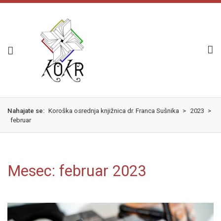
Skok
izjava
na
o
glavno
dostopnosti
vsebino
Nahajate se:
Koroška osrednja knjižnica dr. Franca Sušnika
>
2023
>
februar
Mesec: februar 2023