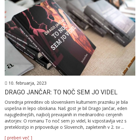
10. februarja, 2023
DRAGO JANČAR: TO NOČ SEM JO VIDEL
Osrednja prireditev ob slovenskem kulturnem prazniku je bila
uspešna in lepo obiskana. Naš gost je bil Drago Jančar, eden
najuglednejših, najbolj prevajanih in mednarodno cenjenih
avtorjev. O romanu To noč sem jo videl, ki vzpostavlja vez s
preteklostjo in pripoveduje o Slovencih, zapletenih v 2. sv ...
[ preberi več ]