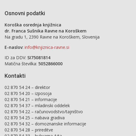
Osnovni podatki
Koroška osrednja knjižnica
dr. Franca Sušnika Ravne na Koroškem
Na gradu 1, 2390 Ravne na Koroškem, Slovenija
E-naslov
:
info@knjiznica-ravne.si
ID za DDV:
SI75081814
Matična številka:
5052866000
Kontakti
02 870 54 24 – direktor
02 870 54 20 – izposoja
02 870 54 21 – informacije
02 870 54 37 – mladinski oddelek
02 870 54 22 – računovodstvo/tajništvo
02 870 54 25 – nabava gradiva
02 870 54 32 – domoznanske informacije
02 870 54 28 – prireditve
02 870 54 33 – bukvarna Ajta