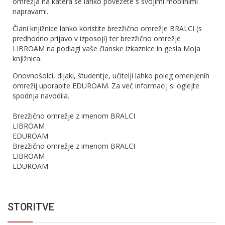
omrežja na katera se lahko povežete s svojimi mobilnimi
napravami.
Člani knjižnice lahko koristite brezžično omrežje BRALCI (s
predhodno prijavo v izposoji) ter brezžično omrežje
LIBROAM na podlagi vaše članske izkaznice in gesla Moja
knjižnica.
Onovnošolci, dijaki, študentje, učitelji lahko poleg omenjenih
omrežij uporabite EDUROAM. Za več informacij si oglejte
spodnja navodila.
Brezžično omrežje z imenom BRALCI
LIBROAM
EDUROAM
Brezžično omrežje z imenom BRALCI
LIBROAM
EDUROAM
STORITVE