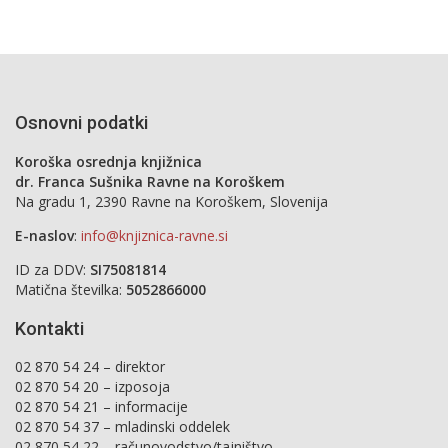
Osnovni podatki
Koroška osrednja knjižnica
dr. Franca Sušnika Ravne na Koroškem
Na gradu 1, 2390 Ravne na Koroškem, Slovenija
E-naslov
:
info@knjiznica-ravne.si
ID za DDV:
SI75081814
Matična številka:
5052866000
Kontakti
02 870 54 24 – direktor
02 870 54 20 – izposoja
02 870 54 21 – informacije
02 870 54 37 – mladinski oddelek
02 870 54 22 – računovodstvo/tajništvo