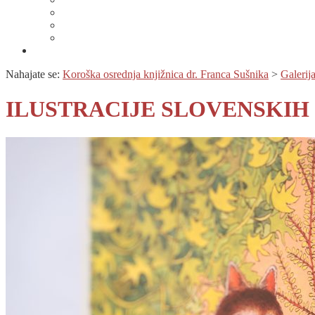
Specializirana zbirka in seznami gradiv
Zbirka Berem zlahka
Prijava na novice
Območnost
Nahajate se:
Koroška osrednja knjižnica dr. Franca Sušnika
>
Galerija
ILUSTRACIJE SLOVENSKIH 