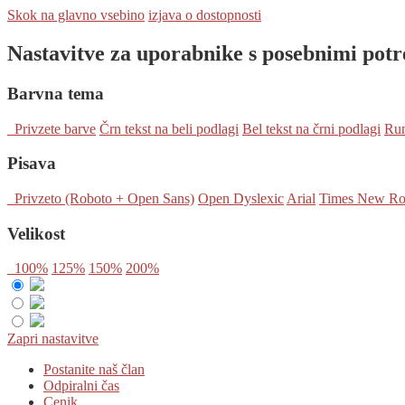
Skok na glavno vsebino
izjava o dostopnosti
Nastavitve za uporabnike s posebnimi pot
Barvna tema
Privzete barve
Črn tekst na beli podlagi
Bel tekst na črni podlagi
Rum
Pisava
Privzeto (Roboto + Open Sans)
Open Dyslexic
Arial
Times New R
Velikost
100%
125%
150%
200%
Zapri nastavitve
Postanite naš član
Odpiralni čas
Cenik