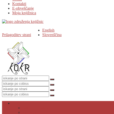
Kontakti
E-obveščanje
Moja knjižnica
English
Prilagoditev strani
Slovenščina
O knjižnici
Osnovni podatki
Zaposleni