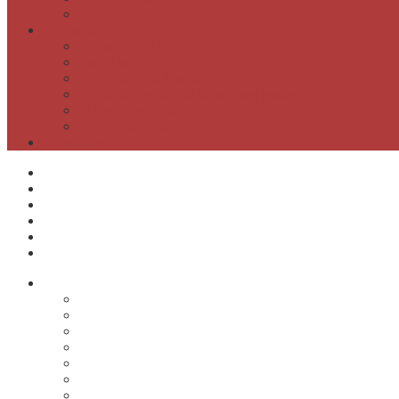
Artoteka
Kompetenčni center
Kompetenčni center
Lahko branje
Dnevi lahkega branja
Specializirana zbirka in seznami gradiv
Zbirka Berem zlahka
Prijava na novice
Območnost
Postanite naš član
Odpiralni čas
Cenik
Kontakti
E-obveščanje
Moja knjižnica
O knjižnici
Osnovni podatki
Zaposleni
Odpiralni čas
Poslovnik knjižnice
Knjižnica v številkah
Javne informacije
Projekti