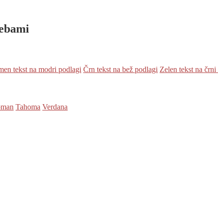
rebami
en tekst na modri podlagi
Črn tekst na bež podlagi
Zelen tekst na črni
oman
Tahoma
Verdana