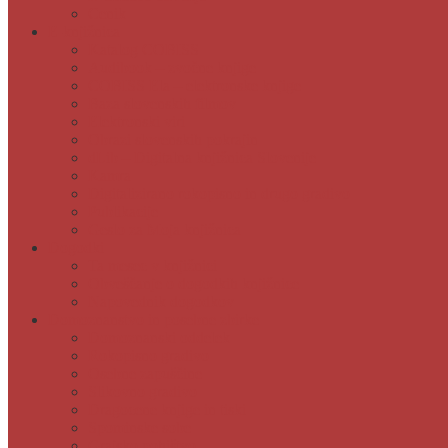
Cenik
E-knjižnica
Katalog COBISS
Audibook – zvočne knjige
COBISS Ela – elektronske knjige
Baza slovenskih filmov
Elektronski viri
Obrazi slovenskih pokrajin
dLib – Digitalna knjižnica Slovenije
Kamra
Digitalizirano rokopisno in drugo gradivo
Publikacije
Geslo za Moja knjižnica
Dogodki
Ta mesec v knjižnici
Obveščanje o dogodkih knjižnice
Napovednik dogodkov
Domoznanstvo in posebne zbirke
Domoznanski oddelek
Rokopisno gradivo
Osebne zapuščine
Slikovno gradivo
Dragocene knjige in tiski
Spominske sobe
Grajsko pohištvo