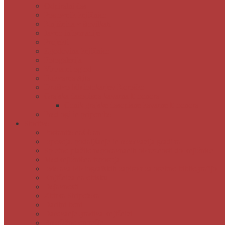
Odpiralni čas
Poslovnik knjižnice
Knjižnica v številkah
Javne informacije
Projekti
Zgodovina knjižnice
Fotogalerija
Virtualni ogled
Bukvarna Ajta
Društvo bibliotekarjev Koroške
Grajska časopisna kavarna Eleonora
Cenik grajske časopisne kavarne Eleonora
Predlogi in pripombe
Storitve
Postanite naš član
Izposoja, podaljšanje in rezervacija gradiva
Spletno plačilo neporavnanih obveznosti do knjižnice
Medknjižnična izposoja
Izdelava bibliografskih zapisov za osebno bibliografijo
Knjižnica na obisku
Dejavnosti
Zbirka Stripoteka
Darilni boni
Darovanje gradiva knjižnici
Brezžično omrežje