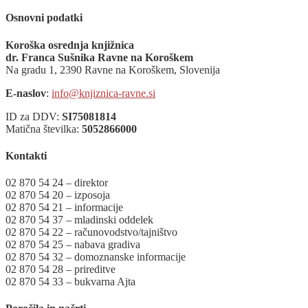
Osnovni podatki
Koroška osrednja knjižnica
dr. Franca Sušnika Ravne na Koroškem
Na gradu 1, 2390 Ravne na Koroškem, Slovenija
E-naslov
:
info@knjiznica-ravne.si
ID za DDV:
SI75081814
Matična številka:
5052866000
Kontakti
02 870 54 24 – direktor
02 870 54 20 – izposoja
02 870 54 21 – informacije
02 870 54 37 – mladinski oddelek
02 870 54 22 – računovodstvo/tajništvo
02 870 54 25 – nabava gradiva
02 870 54 32 – domoznanske informacije
02 870 54 28 – prireditve
02 870 54 33 – bukvarna Ajta