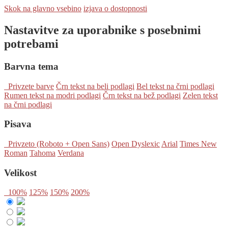
Skok na glavno vsebino
izjava o dostopnosti
Nastavitve za uporabnike s posebnimi
potrebami
Barvna tema
Privzete barve
Črn tekst na beli podlagi
Bel tekst na črni podlagi
Rumen tekst na modri podlagi
Črn tekst na bež podlagi
Zelen tekst
na črni podlagi
Pisava
Privzeto (Roboto + Open Sans)
Open Dyslexic
Arial
Times New
Roman
Tahoma
Verdana
Velikost
100%
125%
150%
200%