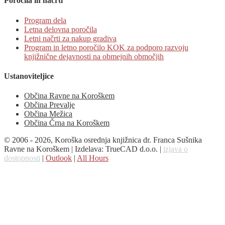
Poročila in načrti
Program dela
Letna delovna poročila
Letni načrti za nakup gradiva
Program in letno poročilo KOK za podporo razvoju
knjižnične dejavnosti na obmejnih območjih
Ustanoviteljice
Občina Ravne na Koroškem
Občina Prevalje
Občina Mežica
Občina Črna na Koroškem
© 2006 - 2026, Koroška osrednja knjižnica dr. Franca Sušnika
Ravne na Koroškem | Izdelava: TrueCAD d.o.o. |
izjava o
dostopnosti
|
Outlook
|
All Hours