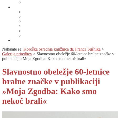
Artoteka
Kompetenčni center
Kompetenčni center
Lahko branje
Dnevi lahkega branja
Specializirana zbirka in seznami gradiv
Zbirka Berem zlahka
Prijava na novice
Območnost
Nahajate se:
Koroška osrednja knjižnica dr. Franca Sušnika
>
Galerija prireditev
>
Slavnostno obeležje 60-letnice bralne značke v
publikaciji »Moja Zgodba: Kako smo nekoč brali«
Slavnostno obeležje 60-letnice
bralne značke v publikaciji
»Moja Zgodba: Kako smo
nekoč brali«