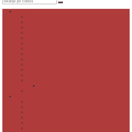
O knjižnici
Osnovni podatki
Zaposleni
Odpiralni čas
Poslovnik knjižnice
Knjižnica v številkah
Javne informacije
Projekti
Zgodovina knjižnice
Fotogalerija
Virtualni ogled
Bukvarna Ajta
Društvo bibliotekarjev Koroške
Grajska časopisna kavarna Eleonora
Cenik grajske časopisne kavarne Eleonora
Predlogi in pripombe
Storitve
Postanite naš član
Izposoja, podaljšanje in rezervacija gradiva
Spletno plačilo neporavnanih obveznosti do knjižnice
Medknjižnična izposoja
Izdelava bibliografskih zapisov za osebno bibliografijo
Knjižnica na obisku