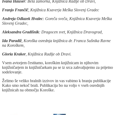
Ivana Hauser
: Bela zamorka, Knjižnica Radlje ob Dravi,
Franjo Frančič
, Knjižnica Ksaverja Meška Slovenj Gradec
Andreja Odlazek Hvalec
: Goreča sveča, Knjižnica Ksaverja Meška
Slovenj Gradec,
Aleksandra Gradišnik
: Dragocen svet, Knjižnica Dravograd,
Ida Paradiž
, Koroška osrednja knjižnica dr. Franca Sušnika Ravne
na Koroškem,
Gloria Kraker
, Knjižnica Radlje ob Dravi.
Vsem avtorjem čestitamo, koroškim knjižnicam in njihovim
knjižničarjem in knjižničarkam pa se iz srca zahvaljujemo za prijetno
sodelovanje.
Želimo še veliko bralnih izzivov in vas vabimo k branju publikacije
Kako smo nekoč brali. Publikacija bo na voljo v vseh osrednjih
knjižnicah na območju Koroške.