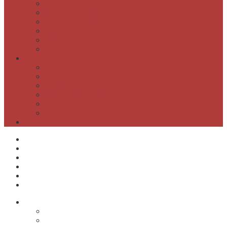
Osebne zapuščine
Slikovno gradivo
Dragocene knjige in tiski
Spominske sobe
Grajsko pohištvo
Artoteka
Kompetenčni center
Kompetenčni center
Lahko branje
Dnevi lahkega branja
Specializirana zbirka in seznami gradiv
Zbirka Berem zlahka
Prijava na novice
Območnost
Postanite naš član
Odpiralni čas
Cenik
Kontakti
E-obveščanje
Moja knjižnica
O knjižnici
Osnovni podatki
Zaposleni