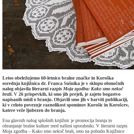
Letos obeležujemo 60-letnico bralne značke in Koroška
osrednja knjižnica dr. Franca Sušnika je v sklopu območnih
nalog objavila literarni razpis
Moja zgodba: Kako smo nekoč
brali
. V 26 prispevkih, ki smo jih prejeli, je zajeto bogastvo
napisanih misli o branju. Objavili smo jih v barviti publikaciji,
ki v celoto povezuje raznolikost spominov Korošic in Korošcev,
katere veže ljubezen do branja.
Ena glavnih nalog splošnih knjižnic je promocija branja in
ohranjanje bralne kulture med našimi uporabniki. V literarni razpis
Moja zgodba – Kako smo nekoč brali, smo na pobudo Knjižnice