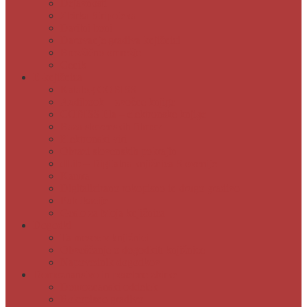
Dejavnosti
Zbirka Stripoteka
Darilni boni
Darovanje gradiva knjižnici
Brezžično omrežje
Cenik
E-knjižnica
Katalog COBISS
Audibook – zvočne knjige
COBISS Ela – elektronske knjige
Baza slovenskih filmov
Elektronski viri
Obrazi slovenskih pokrajin
dLib – Digitalna knjižnica Slovenije
Kamra
Digitalizirano rokopisno in drugo gradivo
Publikacije
Geslo za Moja knjižnica
Dogodki
Ta mesec v knjižnici
Obveščanje o dogodkih knjižnice
Napovednik dogodkov
Domoznanstvo in posebne zbirke
Domoznanski oddelek
Rokopisno gradivo