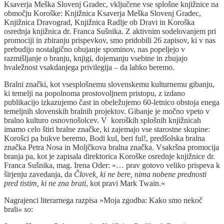
Ksaverja Meška Slovenj Gradec, vključene vse splošne knjižnice na
območju Koroške: Knjižnica Ksaverja Meška Slovenj Gradec,
Knjižnica Dravograd, Knjižnica Radlje ob Dravi in Koroška
osrednja knjižnica dr. Franca Sušnika. Z aktivnim sodelovanjem pri
promociji in zbiranju prispevkov, smo pridobili 26 zapisov, ki v nas
prebudijo nostalgično obujanje spominov, nas popeljejo v
razmišljanje o branju, knjigi, dojemanju vsebine in zbujajo
hvaležnost vsakdanjega privilegija – da lahko beremo.
Bralni znački, kot vsesplošnemu slovenskemu kulturnemu gibanju,
ki temelji na popolnoma prostovoljnem pristopu, z izdano
publikacijo izkazujemo čast in obeležujemo 60-letnico obstoja enega
temeljnih slovenskih bralnih projektov. Gibanje je močno vpeto v
bralno kulturo osnovnošolcev. V koroških splošnih knjižnicah
imamo celo štiri bralne značke, ki zajemajo vse starostne skupine:
Korošci pa bukve beremo, Bodi kul, beri ful!, predšolska bralna
značka Petra Nosa in Moljčkova bralna značka. Vsakršna promocija
branja pa, kot je zapisala direktorica Koroške osrednje knjižnice dr.
Franca Sušnika, mag. Irena Oder: »… prav gotovo veliko prispeva k
širjenju zavedanja, da
Človek, ki ne bere, nima nobene prednosti
pred tistim, ki ne zna brati
, kot pravi Mark Twain.«
Nagrajenci literarnega razpisa »Moja zgodba: Kako smo nekoč
brali
« so
: