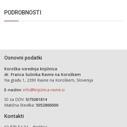
PODROBNOSTI
Osnovni podatki
Koroška osrednja knjižnica
dr. Franca Sušnika Ravne na Koroškem
Na gradu 1, 2390 Ravne na Koroškem, Slovenija
E-naslov
:
info@knjiznica-ravne.si
ID za DDV:
SI75081814
Matična številka:
5052866000
Kontakti
02 870 54 24 – direktor