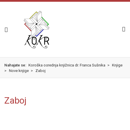
Skok
izjava
na
o
glavno
dostopnosti
vsebino
Nahajate se:
Koroška osrednja knjižnica dr. Franca Sušnika
>
Knjige
>
Nove knjige
>
Zaboj
Zaboj