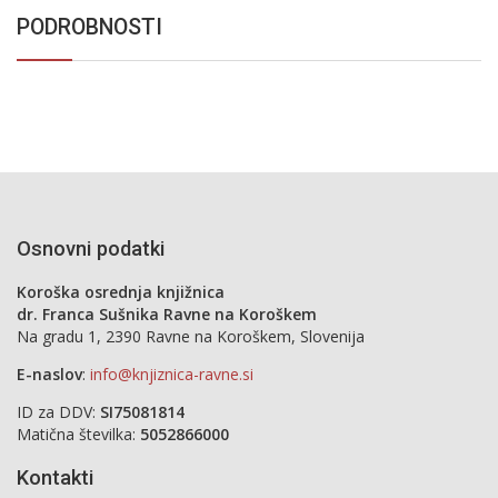
PODROBNOSTI
Osnovni podatki
Koroška osrednja knjižnica
dr. Franca Sušnika Ravne na Koroškem
Na gradu 1, 2390 Ravne na Koroškem, Slovenija
E-naslov
:
info@knjiznica-ravne.si
ID za DDV:
SI75081814
Matična številka:
5052866000
Kontakti