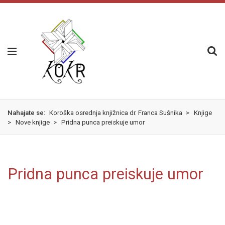
Skok
izjava
na
o
glavno
dostopnosti
vsebino
Nahajate se:
Koroška osrednja knjižnica dr. Franca Sušnika
>
Knjige
>
Nove knjige
>
Pridna punca preiskuje umor
Pridna punca preiskuje umor