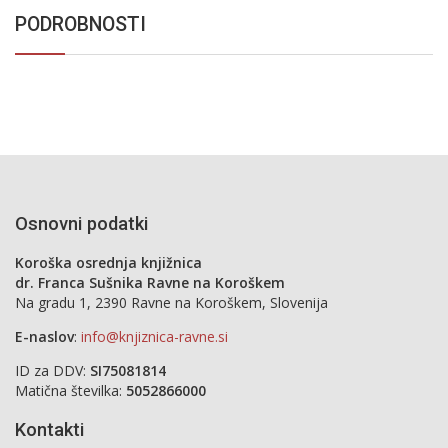
PODROBNOSTI
Osnovni podatki
Koroška osrednja knjižnica
dr. Franca Sušnika Ravne na Koroškem
Na gradu 1, 2390 Ravne na Koroškem, Slovenija
E-naslov
:
info@knjiznica-ravne.si
ID za DDV:
SI75081814
Matična številka:
5052866000
Kontakti