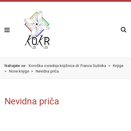
Skok
izjava
na
o
glavno
dostopnosti
vsebino
Nahajate se:
Koroška osrednja knjižnica dr. Franca Sušnika
>
Knjige
>
Nove knjige
>
Nevidna priča
Nevidna priča