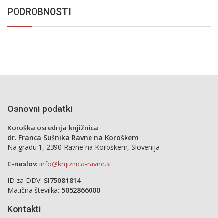
PODROBNOSTI
Osnovni podatki
Koroška osrednja knjižnica
dr. Franca Sušnika Ravne na Koroškem
Na gradu 1, 2390 Ravne na Koroškem, Slovenija
E-naslov
:
info@knjiznica-ravne.si
ID za DDV:
SI75081814
Matična številka:
5052866000
Kontakti