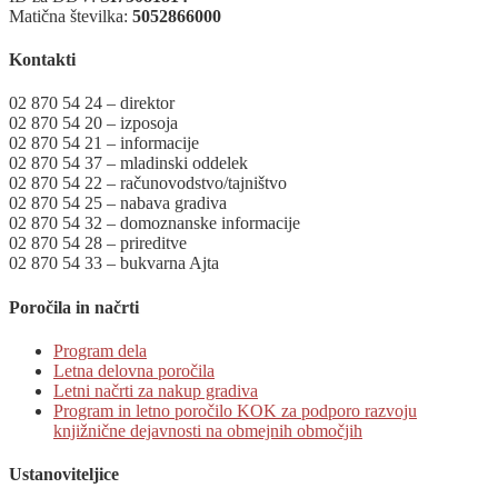
Matična številka:
5052866000
Kontakti
02 870 54 24 – direktor
02 870 54 20 – izposoja
02 870 54 21 – informacije
02 870 54 37 – mladinski oddelek
02 870 54 22 – računovodstvo/tajništvo
02 870 54 25 – nabava gradiva
02 870 54 32 – domoznanske informacije
02 870 54 28 – prireditve
02 870 54 33 – bukvarna Ajta
Poročila in načrti
Program dela
Letna delovna poročila
Letni načrti za nakup gradiva
Program in letno poročilo KOK za podporo razvoju
knjižnične dejavnosti na obmejnih območjih
Ustanoviteljice