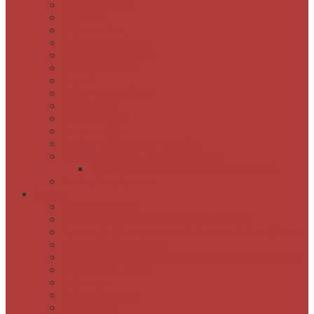
Osnovni podatki
Zaposleni
Odpiralni čas
Poslovnik knjižnice
Knjižnica v številkah
Javne informacije
Projekti
Zgodovina knjižnice
Fotogalerija
Virtualni ogled
Bukvarna Ajta
Društvo bibliotekarjev Koroške
Grajska časopisna kavarna Eleonora
Cenik grajske časopisne kavarne Eleonora
Predlogi in pripombe
Storitve
Postanite naš član
Izposoja, podaljšanje in rezervacija gradiva
Spletno plačilo neporavnanih obveznosti do knjižnice
Medknjižnična izposoja
Izdelava bibliografskih zapisov za osebno bibliografijo
Knjižnica na obisku
Dejavnosti
Zbirka Stripoteka
Darilni boni