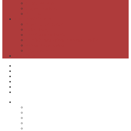
Spominske sobe
Grajsko pohištvo
Artoteka
Kompetenčni center
Kompetenčni center
Lahko branje
Dnevi lahkega branja
Specializirana zbirka in seznami gradiv
Zbirka Berem zlahka
Prijava na novice
Območnost
Postanite naš član
Odpiralni čas
Cenik
Kontakti
E-obveščanje
Moja knjižnica
O knjižnici
Osnovni podatki
Zaposleni
Odpiralni čas
Poslovnik knjižnice
Knjižnica v številkah