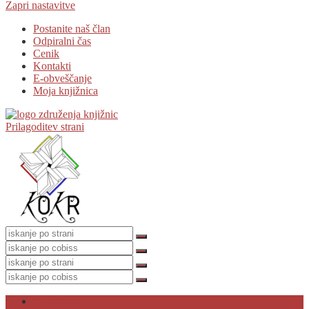
Zapri nastavitve
Postanite naš član
Odpiralni čas
Cenik
Kontakti
E-obveščanje
Moja knjižnica
Prilagoditev strani
O knjižnici