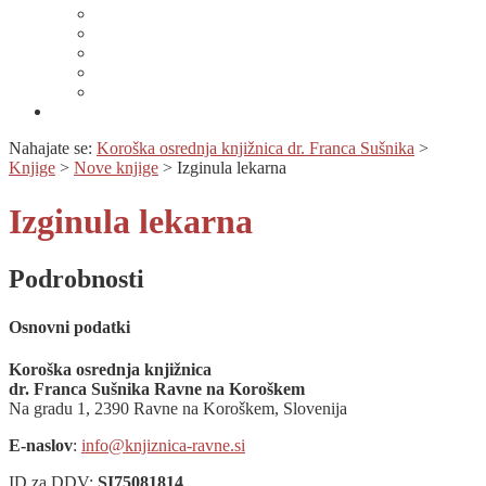
Lahko branje
Dnevi lahkega branja
Specializirana zbirka in seznami gradiv
Zbirka Berem zlahka
Prijava na novice
Območnost
Nahajate se:
Koroška osrednja knjižnica dr. Franca Sušnika
>
Knjige
>
Nove knjige
>
Izginula lekarna
Izginula lekarna
Podrobnosti
Osnovni podatki
Koroška osrednja knjižnica
dr. Franca Sušnika Ravne na Koroškem
Na gradu 1, 2390 Ravne na Koroškem, Slovenija
E-naslov
:
info@knjiznica-ravne.si
ID za DDV:
SI75081814