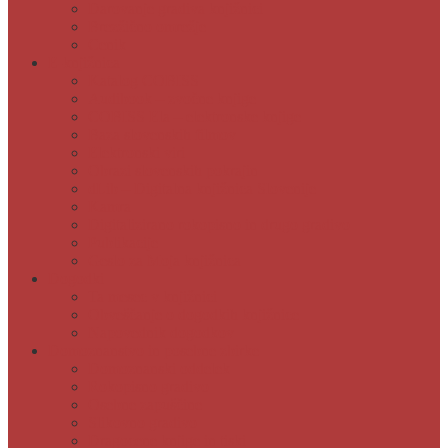
Darovanje gradiva knjižnici
Brezžično omrežje
Cenik
E-knjižnica
Katalog COBISS
Audibook – zvočne knjige
COBISS Ela – elektronske knjige
Baza slovenskih filmov
Elektronski viri
Obrazi slovenskih pokrajin
dLib – Digitalna knjižnica Slovenije
Kamra
Digitalizirano rokopisno in drugo gradivo
Publikacije
Geslo za Moja knjižnica
Dogodki
Ta mesec v knjižnici
Obveščanje o dogodkih knjižnice
Napovednik dogodkov
Domoznanstvo in posebne zbirke
Domoznanski oddelek
Rokopisno gradivo
Osebne zapuščine
Slikovno gradivo
Dragocene knjige in tiski