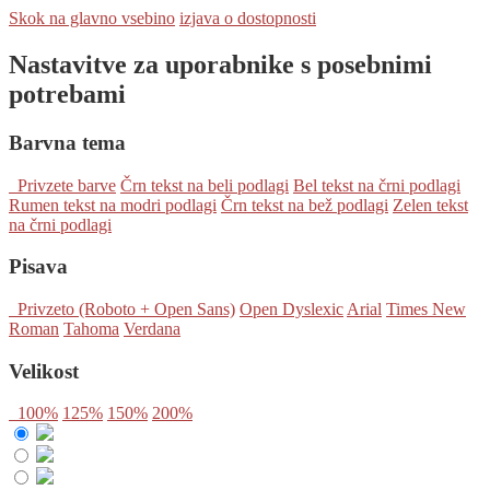
Skok na glavno vsebino
izjava o dostopnosti
Nastavitve za uporabnike s posebnimi
potrebami
Barvna tema
Privzete barve
Črn tekst na beli podlagi
Bel tekst na črni podlagi
Rumen tekst na modri podlagi
Črn tekst na bež podlagi
Zelen tekst
na črni podlagi
Pisava
Privzeto (Roboto + Open Sans)
Open Dyslexic
Arial
Times New
Roman
Tahoma
Verdana
Velikost
100%
125%
150%
200%