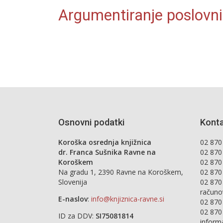
Argumentiranje poslovni
Osnovni podatki
Konta
Koroška osrednja knjižnica
02 870 
dr. Franca Sušnika Ravne na
02 870
Koroškem
02 870
Na gradu 1, 2390 Ravne na Koroškem,
02 870
Slovenija
02 870
računo
E-naslov
:
info@knjiznica-ravne.si
02 870
02 870
ID za DDV:
SI75081814
inform