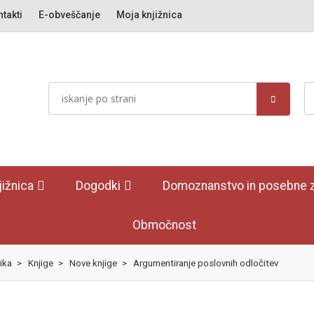
takti
E-obveščanje
Moja knjižnica
jižnica
Dogodki
Domoznanstvo in posebne z
Območnost
ika
>
Knjige
>
Nove knjige
>
Argumentiranje poslovnih odločitev