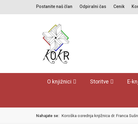
Skok
izjava
Postanite naš član
Odpiralni čas
Cenik
Kon
na
o
glavno
dostopnosti
vsebino
O knjižnici
Storitve
E-kn
Nahajate se:
Koroška osrednja knjižnica dr. Franca Sušn