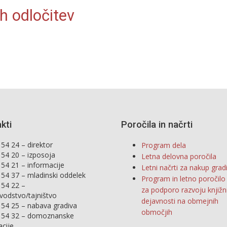
h odločitev
kti
Poročila in načrti
54 24 – direktor
Program dela
 54 20 – izposoja
Letna delovna poročila
 54 21 – informacije
Letni načrti za nakup grad
 54 37 – mladinski oddelek
Program in letno poročil
 54 22 –
za podporo razvoju knjižn
vodstvo/tajništvo
dejavnosti na obmejnih
 54 25 – nabava gradiva
območjih
 54 32 – domoznanske
acije