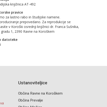
udijska knjižnica AT-492
torske pravice
mo za lastno rabo in študijske namene.
produciranje prepovedano. Za reprodukcije se
asite v Koroški osrednji knjižnici dr. Franca Sušnika,
 gradu 1, 2390 Ravne na Koroškem
p datoteke
G
Ustanoviteljice
Občina Ravne na Koroškem
Občina Prevalje
iva