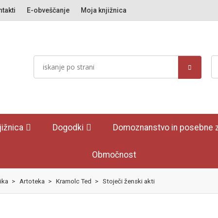
takti
E-obveščanje
Moja knjižnica
jižnica
Dogodki
Domoznanstvo in posebne z
Območnost
ika
>
Artoteka
>
Kramolc Ted
>
Stoječi ženski akti