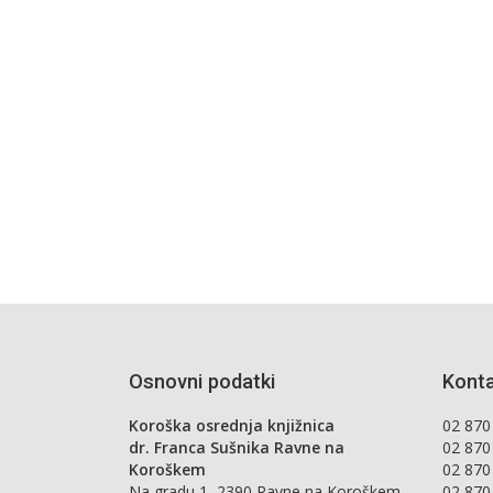
Osnovni podatki
Konta
Koroška osrednja knjižnica
02 870 
dr. Franca Sušnika Ravne na
02 870
Koroškem
02 870
Na gradu 1, 2390 Ravne na Koroškem,
02 870