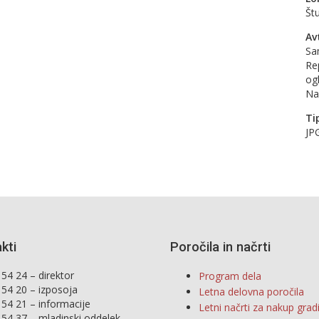
Št
Av
Sa
Re
ogl
Na
Ti
JP
kti
Poročila in načrti
54 24 – direktor
Program dela
 54 20 – izposoja
Letna delovna poročila
 54 21 – informacije
Letni načrti za nakup grad
 54 37 – mladinski oddelek