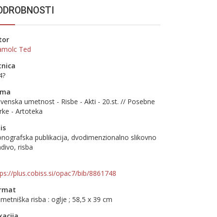
ODROBNOSTI
tor
amolc Ted
tnica
4?
ema
ovenska umetnost - Risbe - Akti - 20.st. // Posebne
rke - Artoteka
is
nografska publikacija, dvodimenzionalno slikovno
divo, risba
tps://plus.cobiss.si/opac7/bib/8861748
rmat
metniška risba : oglje ; 58,5 x 39 cm
kacija