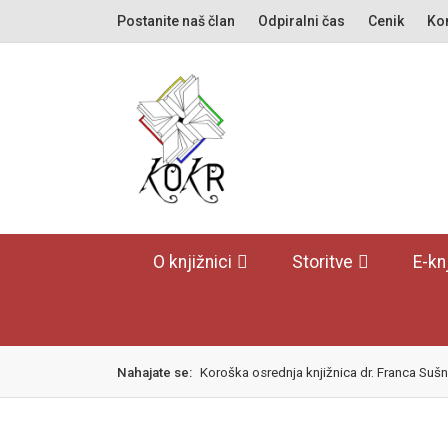
Skok
izjava
Postanite naš član
Odpiralni čas
Cenik
Kon
na
o
glavno
dostopnosti
vsebino
O knjižnici
Storitve
E-kn
Nahajate se:
Koroška osrednja knjižnica dr. Franca Sušn