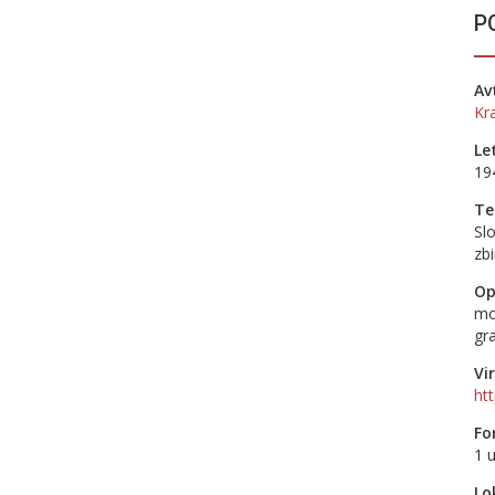
P
Av
Kr
Le
19
T
Sl
zbi
Op
mo
gra
Vir
ht
Fo
1 u
Lo