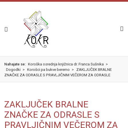
Skok
izjava
na
o
glavno
dostopnosti
vsebino
Nahajate se:
Koroška osrednja knjižnica dr. Franca Sušnika
>
Dogodki
>
Korošci pa bukve beremo
>
ZAKLJUČEK BRALNE
ZNAČKE ZA ODRASLE S PRAVLJIČNIM VEČEROM ZA ODRASLE
ZAKLJUČEK BRALNE
ZNAČKE ZA ODRASLE S
PRAVLJIČNIM VEČEROM ZA