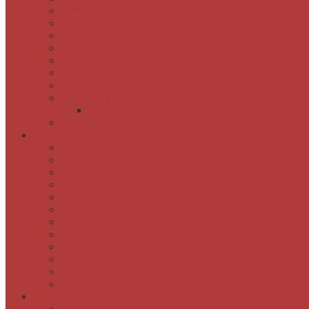
Javne informacije
Projekti
Zgodovina knjižnice
Fotogalerija
Virtualni ogled
Bukvarna Ajta
Društvo bibliotekarjev Koroške
Grajska časopisna kavarna Eleonora
Cenik grajske časopisne kavarne Eleonora
Predlogi in pripombe
Storitve
Postanite naš član
Izposoja, podaljšanje in rezervacija gradiva
Spletno plačilo neporavnanih obveznosti do knjižnice
Medknjižnična izposoja
Izdelava bibliografskih zapisov za osebno bibliografijo
Knjižnica na obisku
Dejavnosti
Zbirka Stripoteka
Darilni boni
Darovanje gradiva knjižnici
Brezžično omrežje
Cenik
E-knjižnica
Katalog COBISS