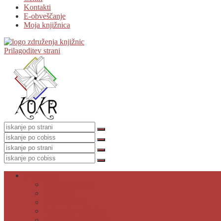
Kontakti
E-obveščanje
Moja knjižnica
Prilagoditev strani
O knjižnici
Osnovni podatki
Zaposleni
Odpiralni čas
Poslovnik knjižnice
Knjižnica v številkah