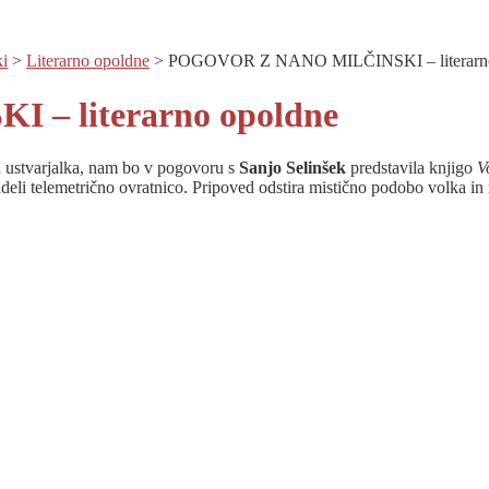
i
>
Literarno opoldne
>
POGOVOR Z NANO MILČINSKI – literarno
– literarno opoldne
a ustvarjalka, nam bo v pogovoru s
Sanjo Selinšek
predstavila knjigo
V
adeli telemetrično ovratnico. Pripoved odstira mistično podobo volka in