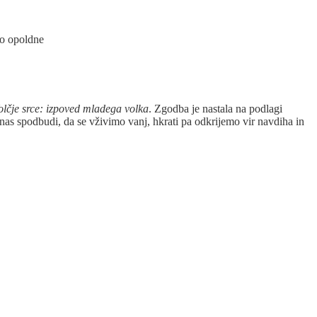
 opoldne
olčje srce: izpoved mladega volka
. Zgodba je nastala na podlagi
 nas spodbudi, da se vživimo vanj, hkrati pa odkrijemo vir navdiha in