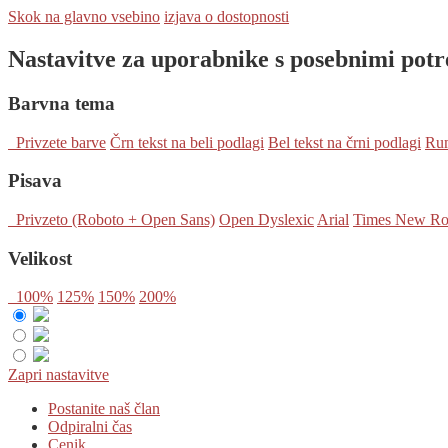
Skok na glavno vsebino
izjava o dostopnosti
Nastavitve za uporabnike s posebnimi pot
Barvna tema
Privzete barve
Črn tekst na beli podlagi
Bel tekst na črni podlagi
Rum
Pisava
Privzeto (Roboto + Open Sans)
Open Dyslexic
Arial
Times New R
Velikost
100%
125%
150%
200%
Zapri nastavitve
Postanite naš član
Odpiralni čas
Cenik