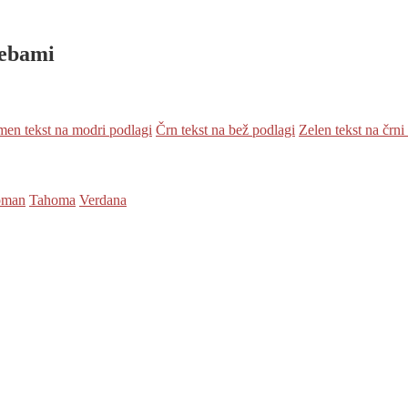
rebami
en tekst na modri podlagi
Črn tekst na bež podlagi
Zelen tekst na črni
oman
Tahoma
Verdana