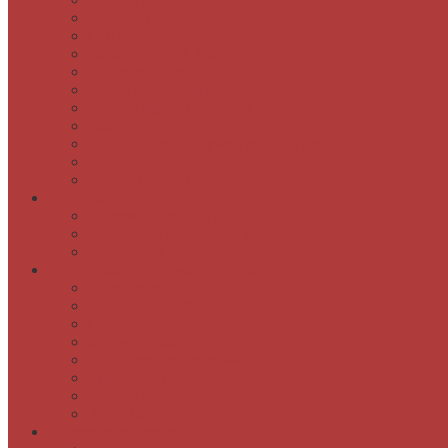
Audibook – zvočne knjige
COBISS Ela – elektronske knjige
Baza slovenskih filmov
Elektronski viri
Obrazi slovenskih pokrajin
dLib – Digitalna knjižnica Slovenije
Kamra
Digitalizirano rokopisno in drugo gradivo
Publikacije
Geslo za Moja knjižnica
Dogodki
Ta mesec v knjižnici
Obveščanje o dogodkih knjižnice
Napovednik dogodkov
Domoznanstvo in posebne zbirke
Domoznanski oddelek
Rokopisno gradivo
Osebne zapuščine
Slikovno gradivo
Dragocene knjige in tiski
Spominske sobe
Grajsko pohištvo
Artoteka
Kompetenčni center