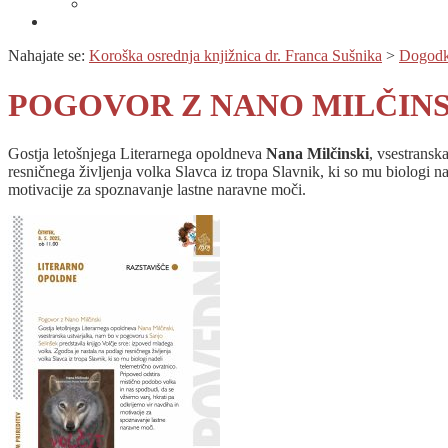
Prijava na novice
Območnost
Nahajate se:
Koroška osrednja knjižnica dr. Franca Sušnika
>
Dogodk
POGOVOR Z NANO MILČINSKI 
Gostja letošnjega Literarnega opoldneva
Nana Milčinski
, vsestransk
resničnega življenja volka Slavca iz tropa Slavnik, ki so mu biologi n
motivacije za spoznavanje lastne naravne moči.