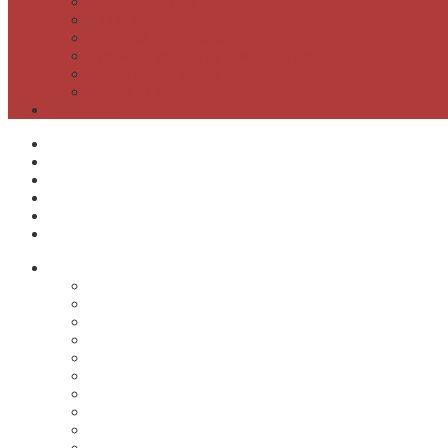
Kompetenčni center
Lahko branje
Dnevi lahkega branja
Specializirana zbirka in seznami gradiv
Zbirka Berem zlahka
Prijava na novice
Območnost
Postanite naš član
Odpiralni čas
Cenik
Kontakti
E-obveščanje
Moja knjižnica
O knjižnici
Osnovni podatki
Zaposleni
Odpiralni čas
Poslovnik knjižnice
Knjižnica v številkah
Javne informacije
Projekti
Zgodovina knjižnice
Fotogalerija
Virtualni ogled