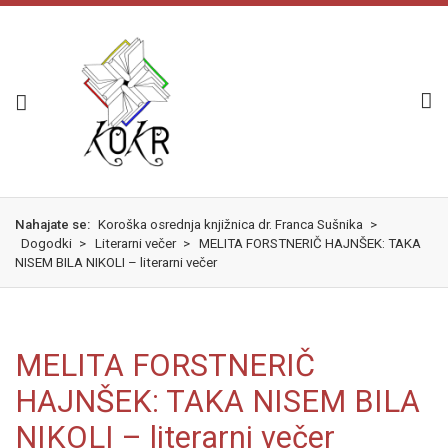
Skok
izjava
na
o
glavno
dostopnosti
vsebino
Nahajate se:
Koroška osrednja knjižnica dr. Franca Sušnika
>
Dogodki
>
Literarni večer
>
MELITA FORSTNERIČ HAJNŠEK: TAKA
NISEM BILA NIKOLI – literarni večer
MELITA FORSTNERIČ
HAJNŠEK: TAKA NISEM BILA
NIKOLI – literarni večer