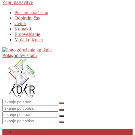
Zapri nastavitve
Postanite naš član
Odpiralni čas
Cenik
Kontakti
E-obveščanje
Moja knjižnica
Prilagoditev strani
O knjižnici