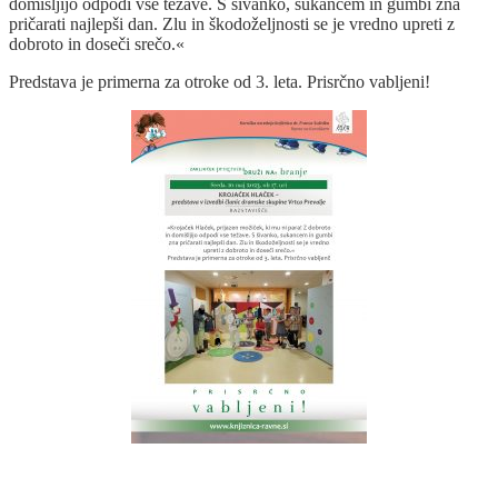
domišljijo odpodi vse težave. S šivanko, sukancem in gumbi zna
pričarati najlepši dan. Zlu in škodoželjnosti se je vredno upreti z
dobroto in doseči srečo.«
Predstava je primerna za otroke od 3. leta. Prisrčno vabljeni!