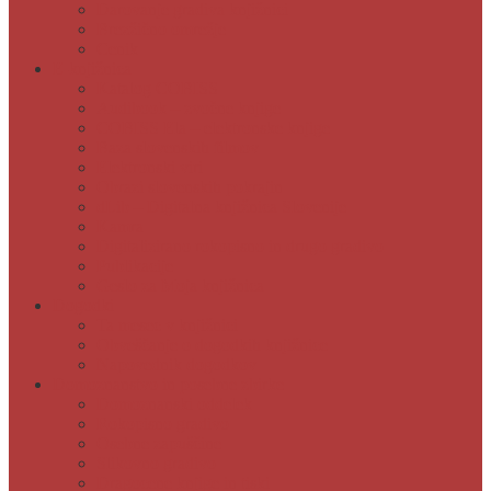
Darovanje gradiva knjižnici
Brezžično omrežje
Cenik
E-knjižnica
Katalog COBISS
Audibook – zvočne knjige
COBISS Ela – elektronske knjige
Baza slovenskih filmov
Elektronski viri
Obrazi slovenskih pokrajin
dLib – Digitalna knjižnica Slovenije
Kamra
Digitalizirano rokopisno in drugo gradivo
Publikacije
Geslo za Moja knjižnica
Dogodki
Ta mesec v knjižnici
Obveščanje o dogodkih knjižnice
Napovednik dogodkov
Domoznanstvo in posebne zbirke
Domoznanski oddelek
Rokopisno gradivo
Osebne zapuščine
Slikovno gradivo
Dragocene knjige in tiski