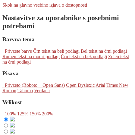
Skok na glavno vsebino
izjava o dostopnosti
Nastavitve za uporabnike s posebnimi
potrebami
Barvna tema
Privzete barve
Črn tekst na beli podlagi
Bel tekst na črni podlagi
Rumen tekst na modri podlagi
Črn tekst na bež podlagi
Zelen tekst
na črni podlagi
Pisava
Privzeto (Roboto + Open Sans)
Open Dyslexic
Arial
Times New
Roman
Tahoma
Verdana
Velikost
100%
125%
150%
200%