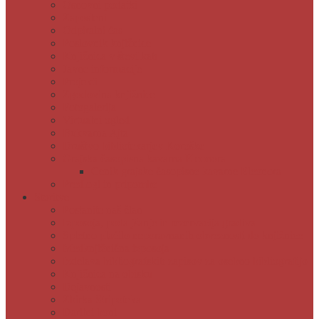
Osnovni podatki
Zaposleni
Odpiralni čas
Poslovnik knjižnice
Knjižnica v številkah
Javne informacije
Projekti
Zgodovina knjižnice
Fotogalerija
Virtualni ogled
Bukvarna Ajta
Društvo bibliotekarjev Koroške
Grajska časopisna kavarna Eleonora
Cenik grajske časopisne kavarne Eleonora
Predlogi in pripombe
Storitve
Postanite naš član
Izposoja, podaljšanje in rezervacija gradiva
Spletno plačilo neporavnanih obveznosti do knjižnice
Medknjižnična izposoja
Izdelava bibliografskih zapisov za osebno bibliografijo
Knjižnica na obisku
Dejavnosti
Zbirka Stripoteka
Darilni boni