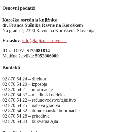
Osnovni podatki
Koroška osrednja knjižnica
dr. Franca Sušnika Ravne na Koroškem
Na gradu 1, 2390 Ravne na Koroškem, Slovenija
E-naslov
:
info@knjiznica-ravne.si
ID za DDV:
SI75081814
Matična številka:
5052866000
Kontakti
02 870 54 24 – direktor
02 870 54 20 – izposoja
02 870 54 21 – informacije
02 870 54 37 – mladinski oddelek
02 870 54 22 – računovodstvo/tajništvo
02 870 54 25 – nabava gradiva
02 870 54 32 – domoznanske informacije
02 870 54 28 – prireditve
02 870 54 33 – bukvarna Ajta