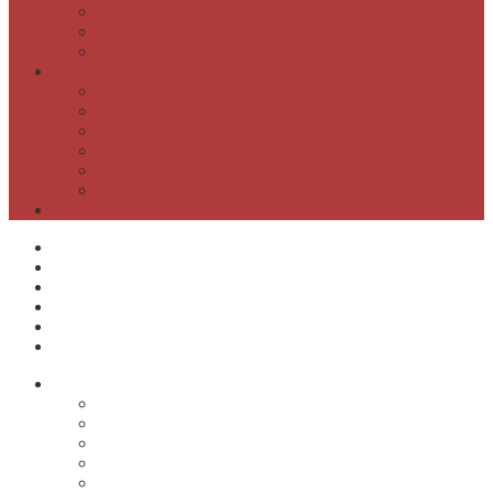
Spominske sobe
Grajsko pohištvo
Artoteka
Kompetenčni center
Kompetenčni center
Lahko branje
Dnevi lahkega branja
Specializirana zbirka in seznami gradiv
Zbirka Berem zlahka
Prijava na novice
Območnost
Postanite naš član
Odpiralni čas
Cenik
Kontakti
E-obveščanje
Moja knjižnica
O knjižnici
Osnovni podatki
Zaposleni
Odpiralni čas
Poslovnik knjižnice
Knjižnica v številkah