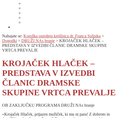
Lahko branje
Dnevi lahkega branja
Specializirana zbirka in seznami gradiv
Zbirka Berem zlahka
Prijava na novice
Območnost
Nahajate se:
Koroška osrednja knjižnica dr. Franca Sušnika
>
Dogodki
>
DRUŽI NAs branje
>
KROJAČEK HLAČEK –
PREDSTAVA V IZVEDBI ČLANIC DRAMSKE SKUPINE
VRTCA PREVALJE
KROJAČEK HLAČEK –
PREDSTAVA V IZVEDBI
ČLANIC DRAMSKE
SKUPINE VRTCA PREVALJE
OB ZAKLJUČKU PROGRAMA DRUŽI NAs branje
»Krojaček Hlaček, prijazen možiček, ki mu ni para! Z dobroto in