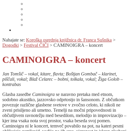
Lahko branje
Dnevi lahkega branja
Specializirana zbirka in seznami gradiv
Zbirka Berem zlahka
Prijava na novice
Območnost
Nahajate se:
Koroška osrednja knjižnica dr. Franca Sušnika
>
Dogodki
>
Festival ČIČI
>
CAMINOIGRA – koncert
CAMINOIGRA – koncert
Jan Tomšič – vokal, kitare, flavta; Boštjan Gombač – klarinet,
piščali, vokal; Blaž Celarec – bobni, tolkala, vokal; Žiga Golob –
kontrabas
Glasba zasedbe
Caminoigra
se naravno pretaka med etnom,
sodobno akustiko, jazzovsko odprtostjo in šansonom. Z občutkom
povezuje različne glasbene svetove v zvočno celoto, ki nikoli ne
zveni prisiljeno ali umetno. Temelji na močni pripovednosti in
občutljivem ravnotežju med besedilom, melodijo in improvizacijo –
kjer ima vsaka nota svoj prostor, vsaka beseda svoj pomen.
Caminoigra ni le koncert, temveč povabilo na pot, na kateri pesmi