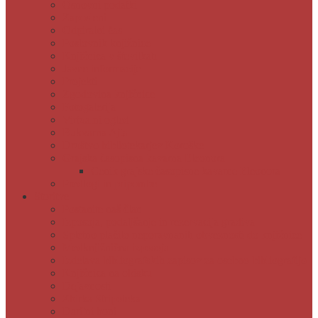
Osnovni podatki
Zaposleni
Odpiralni čas
Poslovnik knjižnice
Knjižnica v številkah
Javne informacije
Projekti
Zgodovina knjižnice
Fotogalerija
Virtualni ogled
Bukvarna Ajta
Društvo bibliotekarjev Koroške
Grajska časopisna kavarna Eleonora
Cenik grajske časopisne kavarne Eleonora
Predlogi in pripombe
Storitve
Postanite naš član
Izposoja, podaljšanje in rezervacija gradiva
Spletno plačilo neporavnanih obveznosti do knjižnice
Medknjižnična izposoja
Izdelava bibliografskih zapisov za osebno bibliografijo
Knjižnica na obisku
Dejavnosti
Zbirka Stripoteka
Darilni boni