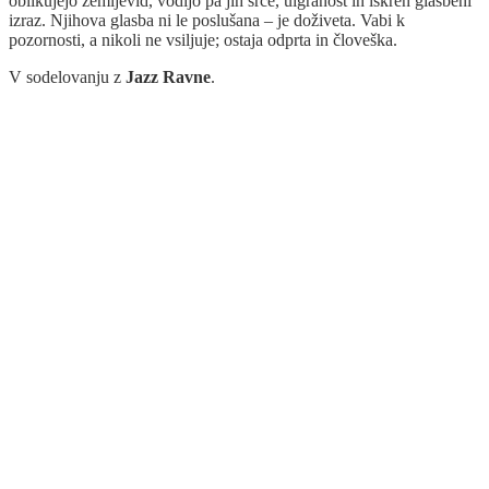
oblikujejo zemljevid, vodijo pa jih srce, uigranost in iskren glasbeni
izraz. Njihova glasba ni le poslušana – je doživeta. Vabi k
pozornosti, a nikoli ne vsiljuje; ostaja odprta in človeška.
V sodelovanju z
Jazz Ravne
.