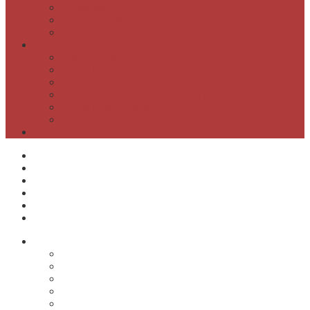
Spominske sobe
Grajsko pohištvo
Artoteka
Kompetenčni center
Kompetenčni center
Lahko branje
Dnevi lahkega branja
Specializirana zbirka in seznami gradiv
Zbirka Berem zlahka
Prijava na novice
Območnost
Postanite naš član
Odpiralni čas
Cenik
Kontakti
E-obveščanje
Moja knjižnica
O knjižnici
Osnovni podatki
Zaposleni
Odpiralni čas
Poslovnik knjižnice
Knjižnica v številkah