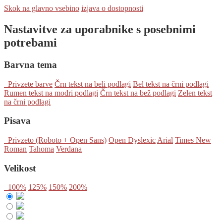
Skok na glavno vsebino
izjava o dostopnosti
Nastavitve za uporabnike s posebnimi
potrebami
Barvna tema
Privzete barve
Črn tekst na beli podlagi
Bel tekst na črni podlagi
Rumen tekst na modri podlagi
Črn tekst na bež podlagi
Zelen tekst
na črni podlagi
Pisava
Privzeto (Roboto + Open Sans)
Open Dyslexic
Arial
Times New
Roman
Tahoma
Verdana
Velikost
100%
125%
150%
200%