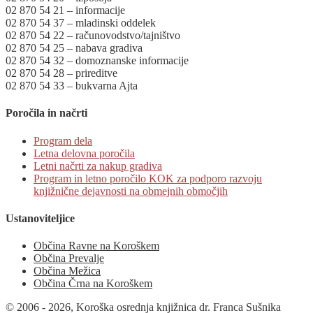
02 870 54 21 – informacije
02 870 54 37 – mladinski oddelek
02 870 54 22 – računovodstvo/tajništvo
02 870 54 25 – nabava gradiva
02 870 54 32 – domoznanske informacije
02 870 54 28 – prireditve
02 870 54 33 – bukvarna Ajta
Poročila in načrti
Program dela
Letna delovna poročila
Letni načrti za nakup gradiva
Program in letno poročilo KOK za podporo razvoju
knjižnične dejavnosti na obmejnih območjih
Ustanoviteljice
Občina Ravne na Koroškem
Občina Prevalje
Občina Mežica
Občina Črna na Koroškem
© 2006 - 2026, Koroška osrednja knjižnica dr. Franca Sušnika