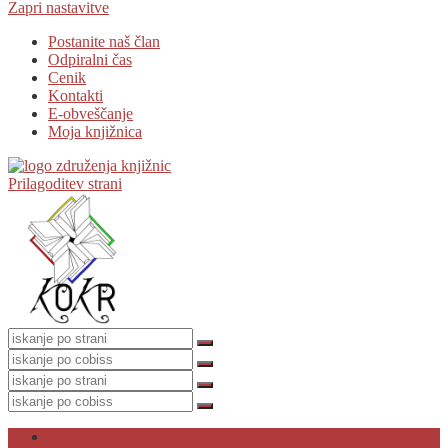
Zapri nastavitve
Postanite naš član
Odpiralni čas
Cenik
Kontakti
E-obveščanje
Moja knjižnica
Prilagoditev strani
O knjižnici