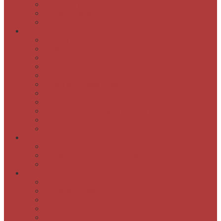
Darovanje gradiva knjižnici
Brezžično omrežje
Cenik
E-knjižnica
Katalog COBISS
Audibook – zvočne knjige
COBISS Ela – elektronske knjige
Baza slovenskih filmov
Elektronski viri
Obrazi slovenskih pokrajin
dLib – Digitalna knjižnica Slovenije
Kamra
Digitalizirano rokopisno in drugo gradivo
Publikacije
Geslo za Moja knjižnica
Dogodki
Ta mesec v knjižnici
Obveščanje o dogodkih knjižnice
Napovednik dogodkov
Domoznanstvo in posebne zbirke
Domoznanski oddelek
Rokopisno gradivo
Osebne zapuščine
Slikovno gradivo
Dragocene knjige in tiski