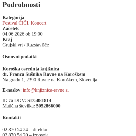
Podrobnosti
Kategorija
Festival ČIČI
,
Koncert
Začetek
04.06.2026 ob 19:00
Kraj
Grajski vrt / Razstavišče
Osnovni podatki
Koroška osrednja knjižnica
dr. Franca Sušnika Ravne na Koroškem
Na gradu 1, 2390 Ravne na Koroškem, Slovenija
E-naslov
:
info@knjiznica-ravne.si
ID za DDV:
SI75081814
Matična številka:
5052866000
Kontakti
02 870 54 24 – direktor
02 870 54 20 – izposoja