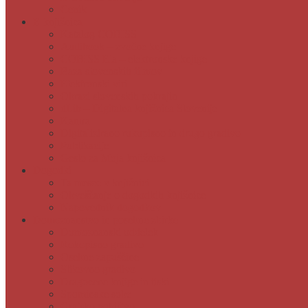
Cenik
E-knjižnica
Katalog COBISS
Audibook – zvočne knjige
COBISS Ela – elektronske knjige
Baza slovenskih filmov
Elektronski viri
Obrazi slovenskih pokrajin
dLib – Digitalna knjižnica Slovenije
Kamra
Digitalizirano rokopisno in drugo gradivo
Publikacije
Geslo za Moja knjižnica
Dogodki
Ta mesec v knjižnici
Obveščanje o dogodkih knjižnice
Napovednik dogodkov
Domoznanstvo in posebne zbirke
Domoznanski oddelek
Rokopisno gradivo
Osebne zapuščine
Slikovno gradivo
Dragocene knjige in tiski
Spominske sobe
Grajsko pohištvo