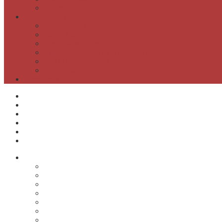
Artoteka
Kompetenčni center
Kompetenčni center
Lahko branje
Dnevi lahkega branja
Specializirana zbirka in seznami gradiv
Zbirka Berem zlahka
Prijava na novice
Območnost
Postanite naš član
Odpiralni čas
Cenik
Kontakti
E-obveščanje
Moja knjižnica
O knjižnici
Osnovni podatki
Zaposleni
Odpiralni čas
Poslovnik knjižnice
Knjižnica v številkah
Javne informacije
Projekti