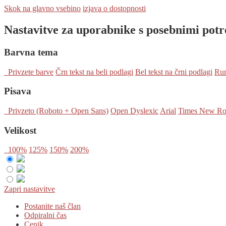
Skok na glavno vsebino
izjava o dostopnosti
Nastavitve za uporabnike s posebnimi pot
Barvna tema
Privzete barve
Črn tekst na beli podlagi
Bel tekst na črni podlagi
Rum
Pisava
Privzeto (Roboto + Open Sans)
Open Dyslexic
Arial
Times New R
Velikost
100%
125%
150%
200%
Zapri nastavitve
Postanite naš član
Odpiralni čas
Cenik