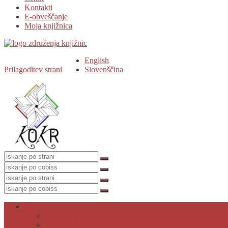
Kontakti
E-obveščanje
Moja knjižnica
English
Prilagoditev strani
Slovenščina
O knjižnici
Osnovni podatki
Zaposleni