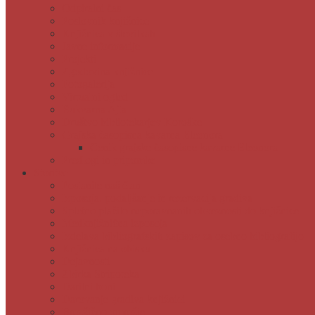
Odpiralni čas
Poslovnik knjižnice
Knjižnica v številkah
Javne informacije
Projekti
Zgodovina knjižnice
Fotogalerija
Virtualni ogled
Bukvarna Ajta
Društvo bibliotekarjev Koroške
Grajska časopisna kavarna Eleonora
Cenik grajske časopisne kavarne Eleonora
Predlogi in pripombe
Storitve
Postanite naš član
Izposoja, podaljšanje in rezervacija gradiva
Spletno plačilo neporavnanih obveznosti do knjižnice
Medknjižnična izposoja
Izdelava bibliografskih zapisov za osebno bibliografijo
Knjižnica na obisku
Dejavnosti
Zbirka Stripoteka
Darilni boni
Darovanje gradiva knjižnici
Brezžično omrežje