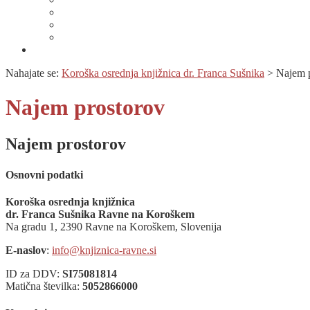
Specializirana zbirka in seznami gradiv
Zbirka Berem zlahka
Prijava na novice
Območnost
Nahajate se:
Koroška osrednja knjižnica dr. Franca Sušnika
>
Najem 
Najem prostorov
Najem prostorov
Osnovni podatki
Koroška osrednja knjižnica
dr. Franca Sušnika Ravne na Koroškem
Na gradu 1, 2390 Ravne na Koroškem, Slovenija
E-naslov
:
info@knjiznica-ravne.si
ID za DDV:
SI75081814
Matična številka:
5052866000