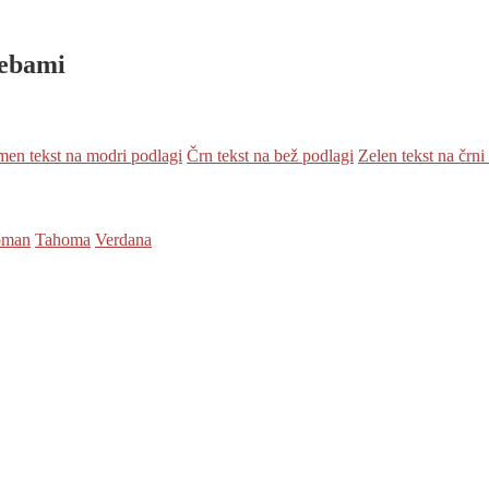
rebami
en tekst na modri podlagi
Črn tekst na bež podlagi
Zelen tekst na črni
oman
Tahoma
Verdana