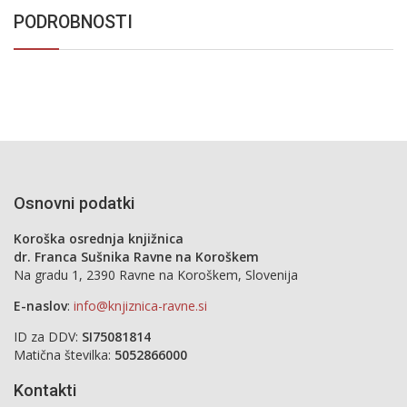
PODROBNOSTI
Osnovni podatki
Koroška osrednja knjižnica
dr. Franca Sušnika Ravne na Koroškem
Na gradu 1, 2390 Ravne na Koroškem, Slovenija
E-naslov
:
info@knjiznica-ravne.si
ID za DDV:
SI75081814
Matična številka:
5052866000
Kontakti