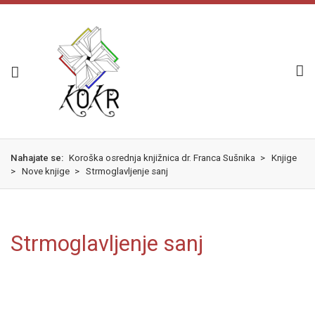
Skok
izjava
na
o
glavno
dostopnosti
vsebino
Nahajate se:
Koroška osrednja knjižnica dr. Franca Sušnika
>
Knjige
>
Nove knjige
>
Strmoglavljenje sanj
Strmoglavljenje sanj