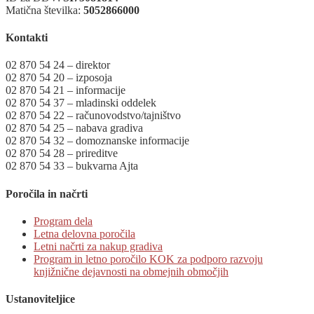
Matična številka:
5052866000
Kontakti
02 870 54 24 – direktor
02 870 54 20 – izposoja
02 870 54 21 – informacije
02 870 54 37 – mladinski oddelek
02 870 54 22 – računovodstvo/tajništvo
02 870 54 25 – nabava gradiva
02 870 54 32 – domoznanske informacije
02 870 54 28 – prireditve
02 870 54 33 – bukvarna Ajta
Poročila in načrti
Program dela
Letna delovna poročila
Letni načrti za nakup gradiva
Program in letno poročilo KOK za podporo razvoju
knjižnične dejavnosti na obmejnih območjih
Ustanoviteljice