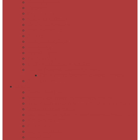
Osnovni podatki
Zaposleni
Odpiralni čas
Poslovnik knjižnice
Knjižnica v številkah
Javne informacije
Projekti
Zgodovina knjižnice
Fotogalerija
Virtualni ogled
Bukvarna Ajta
Društvo bibliotekarjev Koroške
Grajska časopisna kavarna Eleonora
Cenik grajske časopisne kavarne Eleonora
Predlogi in pripombe
Storitve
Postanite naš član
Izposoja, podaljšanje in rezervacija gradiva
Spletno plačilo neporavnanih obveznosti do knjižnice
Medknjižnična izposoja
Izdelava bibliografskih zapisov za osebno bibliografijo
Knjižnica na obisku
Dejavnosti
Zbirka Stripoteka
Darilni boni