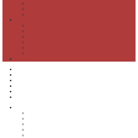
Spominske sobe
Grajsko pohištvo
Artoteka
Kompetenčni center
Kompetenčni center
Lahko branje
Dnevi lahkega branja
Specializirana zbirka in seznami gradiv
Zbirka Berem zlahka
Prijava na novice
Območnost
Postanite naš član
Odpiralni čas
Cenik
Kontakti
E-obveščanje
Moja knjižnica
O knjižnici
Osnovni podatki
Zaposleni
Odpiralni čas
Poslovnik knjižnice
Knjižnica v številkah