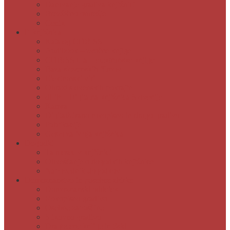
Darovanje gradiva knjižnici
Brezžično omrežje
Cenik
E-knjižnica
Katalog COBISS
Audibook – zvočne knjige
COBISS Ela – elektronske knjige
Baza slovenskih filmov
Elektronski viri
Obrazi slovenskih pokrajin
dLib – Digitalna knjižnica Slovenije
Kamra
Digitalizirano rokopisno in drugo gradivo
Publikacije
Geslo za Moja knjižnica
Dogodki
Ta mesec v knjižnici
Obveščanje o dogodkih knjižnice
Napovednik dogodkov
Domoznanstvo in posebne zbirke
Domoznanski oddelek
Rokopisno gradivo
Osebne zapuščine
Slikovno gradivo
Dragocene knjige in tiski