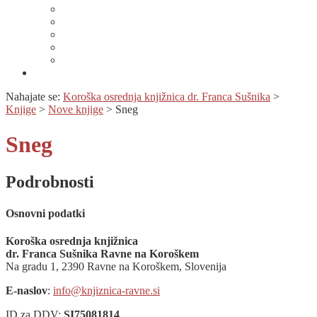
Lahko branje
Dnevi lahkega branja
Specializirana zbirka in seznami gradiv
Zbirka Berem zlahka
Prijava na novice
Območnost
Nahajate se:
Koroška osrednja knjižnica dr. Franca Sušnika
>
Knjige
>
Nove knjige
>
Sneg
Sneg
Podrobnosti
Osnovni podatki
Koroška osrednja knjižnica
dr. Franca Sušnika Ravne na Koroškem
Na gradu 1, 2390 Ravne na Koroškem, Slovenija
E-naslov
:
info@knjiznica-ravne.si
ID za DDV:
SI75081814