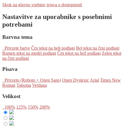
Skok na glavno vsebino
izjava o dostopnosti
Nastavitve za uporabnike s posebnimi
potrebami
Barvna tema
Privzete barve
Črn tekst na beli podlagi
Bel tekst na črni podlagi
Rumen tekst na modri podlagi
Črn tekst na bež podlagi
Zelen tekst
na črni podlagi
Pisava
Privzeto (Roboto + Open Sans)
Open Dyslexic
Arial
Times New
Roman
Tahoma
Verdana
Velikost
100%
125%
150%
200%