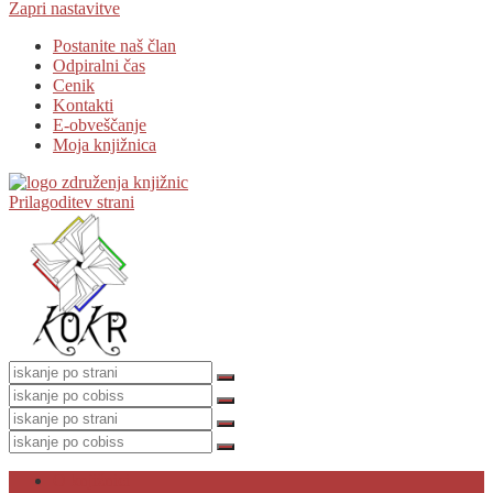
Zapri nastavitve
Postanite naš član
Odpiralni čas
Cenik
Kontakti
E-obveščanje
Moja knjižnica
Prilagoditev strani
O knjižnici