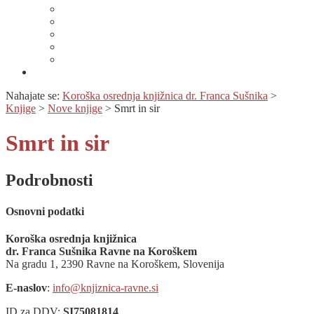
Lahko branje
Dnevi lahkega branja
Specializirana zbirka in seznami gradiv
Zbirka Berem zlahka
Prijava na novice
Območnost
Nahajate se:
Koroška osrednja knjižnica dr. Franca Sušnika
>
Knjige
>
Nove knjige
>
Smrt in sir
Smrt in sir
Podrobnosti
Osnovni podatki
Koroška osrednja knjižnica
dr. Franca Sušnika Ravne na Koroškem
Na gradu 1, 2390 Ravne na Koroškem, Slovenija
E-naslov
:
info@knjiznica-ravne.si
ID za DDV:
SI75081814