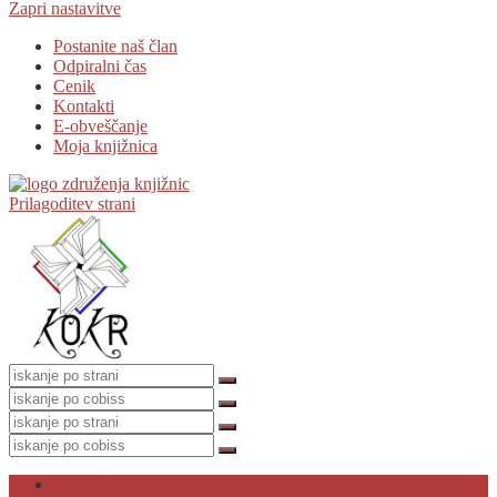
Zapri nastavitve
Postanite naš član
Odpiralni čas
Cenik
Kontakti
E-obveščanje
Moja knjižnica
Prilagoditev strani
O knjižnici