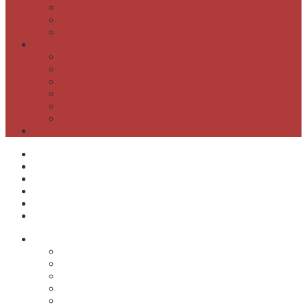
Spominske sobe
Grajsko pohištvo
Artoteka
Kompetenčni center
Kompetenčni center
Lahko branje
Dnevi lahkega branja
Specializirana zbirka in seznami gradiv
Zbirka Berem zlahka
Prijava na novice
Območnost
Postanite naš član
Odpiralni čas
Cenik
Kontakti
E-obveščanje
Moja knjižnica
O knjižnici
Osnovni podatki
Zaposleni
Odpiralni čas
Poslovnik knjižnice
Knjižnica v številkah