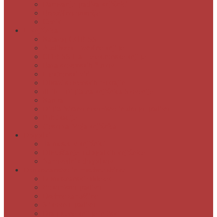
Darovanje gradiva knjižnici
Brezžično omrežje
Cenik
E-knjižnica
Katalog COBISS
Audibook – zvočne knjige
COBISS Ela – elektronske knjige
Baza slovenskih filmov
Elektronski viri
Obrazi slovenskih pokrajin
dLib – Digitalna knjižnica Slovenije
Kamra
Digitalizirano rokopisno in drugo gradivo
Publikacije
Geslo za Moja knjižnica
Dogodki
Ta mesec v knjižnici
Obveščanje o dogodkih knjižnice
Napovednik dogodkov
Domoznanstvo in posebne zbirke
Domoznanski oddelek
Rokopisno gradivo
Osebne zapuščine
Slikovno gradivo
Dragocene knjige in tiski