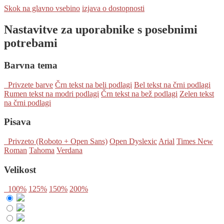
Skok na glavno vsebino
izjava o dostopnosti
Nastavitve za uporabnike s posebnimi
potrebami
Barvna tema
Privzete barve
Črn tekst na beli podlagi
Bel tekst na črni podlagi
Rumen tekst na modri podlagi
Črn tekst na bež podlagi
Zelen tekst
na črni podlagi
Pisava
Privzeto (Roboto + Open Sans)
Open Dyslexic
Arial
Times New
Roman
Tahoma
Verdana
Velikost
100%
125%
150%
200%