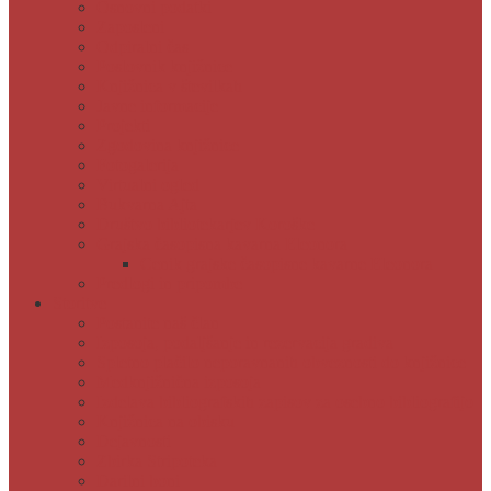
Osnovni podatki
Zaposleni
Odpiralni čas
Poslovnik knjižnice
Knjižnica v številkah
Javne informacije
Projekti
Zgodovina knjižnice
Fotogalerija
Virtualni ogled
Bukvarna Ajta
Društvo bibliotekarjev Koroške
Grajska časopisna kavarna Eleonora
Cenik grajske časopisne kavarne Eleonora
Predlogi in pripombe
Storitve
Postanite naš član
Izposoja, podaljšanje in rezervacija gradiva
Spletno plačilo neporavnanih obveznosti do knjižnice
Medknjižnična izposoja
Izdelava bibliografskih zapisov za osebno bibliografijo
Knjižnica na obisku
Dejavnosti
Zbirka Stripoteka
Darilni boni