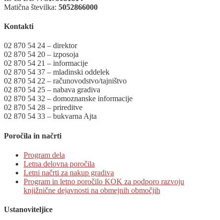
Matična številka:
5052866000
Kontakti
02 870 54 24 – direktor
02 870 54 20 – izposoja
02 870 54 21 – informacije
02 870 54 37 – mladinski oddelek
02 870 54 22 – računovodstvo/tajništvo
02 870 54 25 – nabava gradiva
02 870 54 32 – domoznanske informacije
02 870 54 28 – prireditve
02 870 54 33 – bukvarna Ajta
Poročila in načrti
Program dela
Letna delovna poročila
Letni načrti za nakup gradiva
Program in letno poročilo KOK za podporo razvoju
knjižnične dejavnosti na obmejnih območjih
Ustanoviteljice