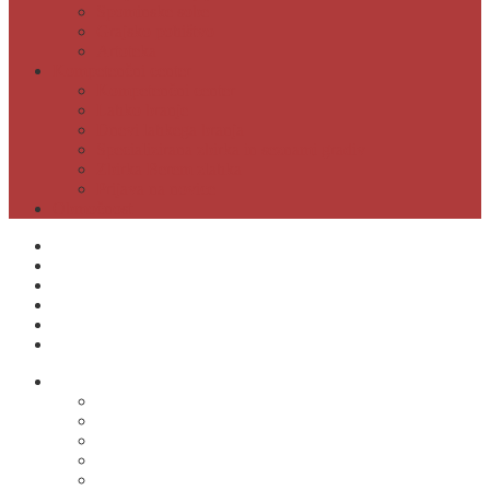
Spominske sobe
Grajsko pohištvo
Artoteka
Kompetenčni center
Kompetenčni center
Lahko branje
Dnevi lahkega branja
Specializirana zbirka in seznami gradiv
Zbirka Berem zlahka
Prijava na novice
Območnost
Postanite naš član
Odpiralni čas
Cenik
Kontakti
E-obveščanje
Moja knjižnica
O knjižnici
Osnovni podatki
Zaposleni
Odpiralni čas
Poslovnik knjižnice
Knjižnica v številkah