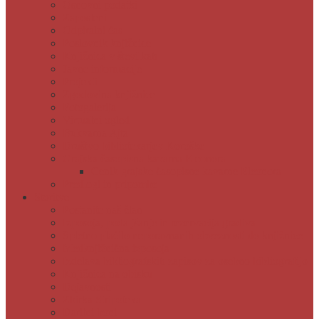
Osnovni podatki
Zaposleni
Odpiralni čas
Poslovnik knjižnice
Knjižnica v številkah
Javne informacije
Projekti
Zgodovina knjižnice
Fotogalerija
Virtualni ogled
Bukvarna Ajta
Društvo bibliotekarjev Koroške
Grajska časopisna kavarna Eleonora
Cenik grajske časopisne kavarne Eleonora
Predlogi in pripombe
Storitve
Postanite naš član
Izposoja, podaljšanje in rezervacija gradiva
Spletno plačilo neporavnanih obveznosti do knjižnice
Medknjižnična izposoja
Izdelava bibliografskih zapisov za osebno bibliografijo
Knjižnica na obisku
Dejavnosti
Zbirka Stripoteka
Darilni boni