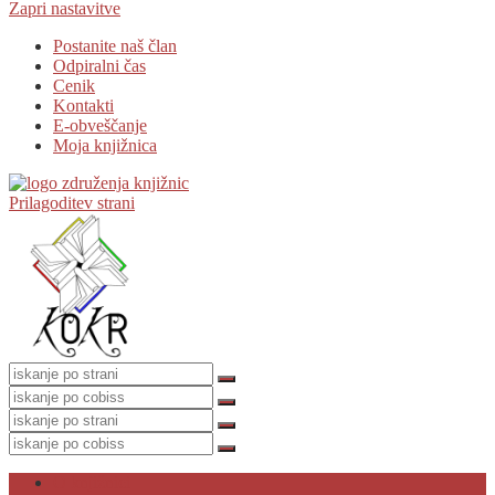
Zapri nastavitve
Postanite naš član
Odpiralni čas
Cenik
Kontakti
E-obveščanje
Moja knjižnica
Prilagoditev strani
O knjižnici