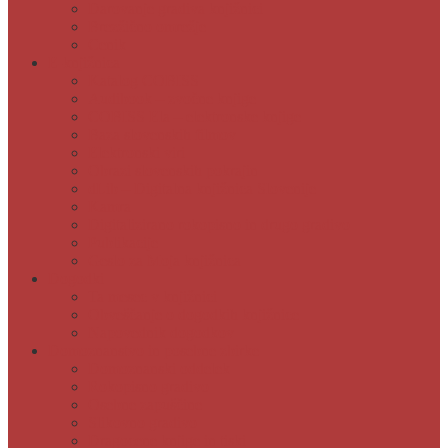
Darovanje gradiva knjižnici
Brezžično omrežje
Cenik
E-knjižnica
Katalog COBISS
Audibook – zvočne knjige
COBISS Ela – elektronske knjige
Baza slovenskih filmov
Elektronski viri
Obrazi slovenskih pokrajin
dLib – Digitalna knjižnica Slovenije
Kamra
Digitalizirano rokopisno in drugo gradivo
Publikacije
Geslo za Moja knjižnica
Dogodki
Ta mesec v knjižnici
Obveščanje o dogodkih knjižnice
Napovednik dogodkov
Domoznanstvo in posebne zbirke
Domoznanski oddelek
Rokopisno gradivo
Osebne zapuščine
Slikovno gradivo
Dragocene knjige in tiski