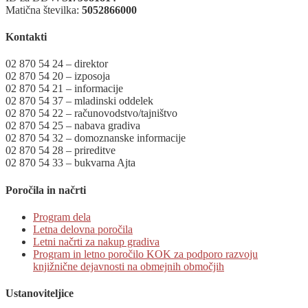
Matična številka:
5052866000
Kontakti
02 870 54 24 – direktor
02 870 54 20 – izposoja
02 870 54 21 – informacije
02 870 54 37 – mladinski oddelek
02 870 54 22 – računovodstvo/tajništvo
02 870 54 25 – nabava gradiva
02 870 54 32 – domoznanske informacije
02 870 54 28 – prireditve
02 870 54 33 – bukvarna Ajta
Poročila in načrti
Program dela
Letna delovna poročila
Letni načrti za nakup gradiva
Program in letno poročilo KOK za podporo razvoju
knjižnične dejavnosti na obmejnih območjih
Ustanoviteljice