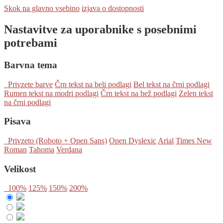
Skok na glavno vsebino
izjava o dostopnosti
Nastavitve za uporabnike s posebnimi
potrebami
Barvna tema
Privzete barve
Črn tekst na beli podlagi
Bel tekst na črni podlagi
Rumen tekst na modri podlagi
Črn tekst na bež podlagi
Zelen tekst
na črni podlagi
Pisava
Privzeto (Roboto + Open Sans)
Open Dyslexic
Arial
Times New
Roman
Tahoma
Verdana
Velikost
100%
125%
150%
200%