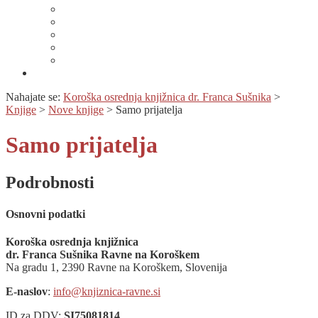
Lahko branje
Dnevi lahkega branja
Specializirana zbirka in seznami gradiv
Zbirka Berem zlahka
Prijava na novice
Območnost
Nahajate se:
Koroška osrednja knjižnica dr. Franca Sušnika
>
Knjige
>
Nove knjige
>
Samo prijatelja
Samo prijatelja
Podrobnosti
Osnovni podatki
Koroška osrednja knjižnica
dr. Franca Sušnika Ravne na Koroškem
Na gradu 1, 2390 Ravne na Koroškem, Slovenija
E-naslov
:
info@knjiznica-ravne.si
ID za DDV:
SI75081814