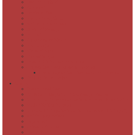
Osnovni podatki
Zaposleni
Odpiralni čas
Poslovnik knjižnice
Knjižnica v številkah
Javne informacije
Projekti
Zgodovina knjižnice
Fotogalerija
Virtualni ogled
Bukvarna Ajta
Društvo bibliotekarjev Koroške
Grajska časopisna kavarna Eleonora
Cenik grajske časopisne kavarne Eleonora
Predlogi in pripombe
Storitve
Postanite naš član
Izposoja, podaljšanje in rezervacija gradiva
Spletno plačilo neporavnanih obveznosti do knjižnice
Medknjižnična izposoja
Izdelava bibliografskih zapisov za osebno bibliografijo
Knjižnica na obisku
Dejavnosti
Zbirka Stripoteka
Darilni boni