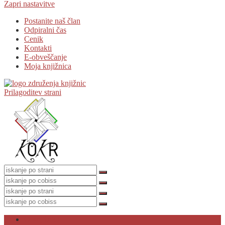
Zapri nastavitve
Postanite naš član
Odpiralni čas
Cenik
Kontakti
E-obveščanje
Moja knjižnica
Prilagoditev strani
O knjižnici