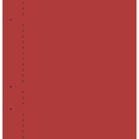
Darovanje gradiva knjižnici
Brezžično omrežje
Cenik
E-knjižnica
Katalog COBISS
Audibook – zvočne knjige
COBISS Ela – elektronske knjige
Baza slovenskih filmov
Elektronski viri
Obrazi slovenskih pokrajin
dLib – Digitalna knjižnica Slovenije
Kamra
Digitalizirano rokopisno in drugo gradivo
Publikacije
Geslo za Moja knjižnica
Dogodki
Ta mesec v knjižnici
Obveščanje o dogodkih knjižnice
Napovednik dogodkov
Domoznanstvo in posebne zbirke
Domoznanski oddelek
Rokopisno gradivo
Osebne zapuščine
Slikovno gradivo
Dragocene knjige in tiski