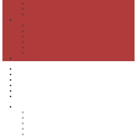
Spominske sobe
Grajsko pohištvo
Artoteka
Kompetenčni center
Kompetenčni center
Lahko branje
Dnevi lahkega branja
Specializirana zbirka in seznami gradiv
Zbirka Berem zlahka
Prijava na novice
Območnost
Postanite naš član
Odpiralni čas
Cenik
Kontakti
E-obveščanje
Moja knjižnica
O knjižnici
Osnovni podatki
Zaposleni
Odpiralni čas
Poslovnik knjižnice
Knjižnica v številkah