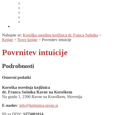
Lahko branje
Dnevi lahkega branja
Specializirana zbirka in seznami gradiv
Zbirka Berem zlahka
Prijava na novice
Območnost
Nahajate se:
Koroška osrednja knjižnica dr. Franca Sušnika
>
Knjige
>
Nove knjige
>
Povrnitev intuicije
Povrnitev intuicije
Podrobnosti
Osnovni podatki
Koroška osrednja knjižnica
dr. Franca Sušnika Ravne na Koroškem
Na gradu 1, 2390 Ravne na Koroškem, Slovenija
E-naslov
:
info@knjiznica-ravne.si
ID za DDV:
SI75081814