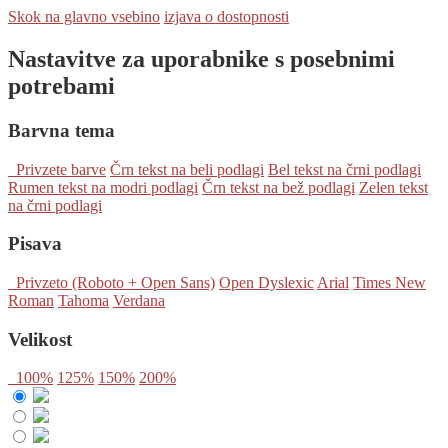
Skok na glavno vsebino
izjava o dostopnosti
Nastavitve za uporabnike s posebnimi
potrebami
Barvna tema
Privzete barve
Črn tekst na beli podlagi
Bel tekst na črni podlagi
Rumen tekst na modri podlagi
Črn tekst na bež podlagi
Zelen tekst
na črni podlagi
Pisava
Privzeto (Roboto + Open Sans)
Open Dyslexic
Arial
Times New
Roman
Tahoma
Verdana
Velikost
100%
125%
150%
200%