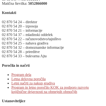
Matična številka:
5052866000
Kontakti
02 870 54 24 – direktor
02 870 54 20 – izposoja
02 870 54 21 – informacije
02 870 54 37 – mladinski oddelek
02 870 54 22 – računovodstvo/tajništvo
02 870 54 25 – nabava gradiva
02 870 54 32 – domoznanske informacije
02 870 54 28 – prireditve
02 870 54 33 – bukvarna Ajta
Poročila in načrti
Program dela
Letna delovna poročila
Letni načrti za nakup gradiva
Program in letno poročilo KOK za podporo razvoju
knjižnične dejavnosti na obmejnih območjih
Ustanoviteljice