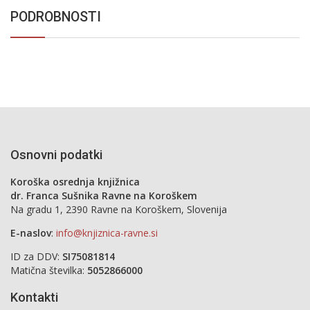
PODROBNOSTI
Osnovni podatki
Koroška osrednja knjižnica
dr. Franca Sušnika Ravne na Koroškem
Na gradu 1, 2390 Ravne na Koroškem, Slovenija
E-naslov
:
info@knjiznica-ravne.si
ID za DDV:
SI75081814
Matična številka:
5052866000
Kontakti