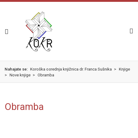
Skok
izjava
na
o
glavno
dostopnosti
vsebino
Nahajate se:
Koroška osrednja knjižnica dr. Franca Sušnika
>
Knjige
>
Nove knjige
>
Obramba
Obramba