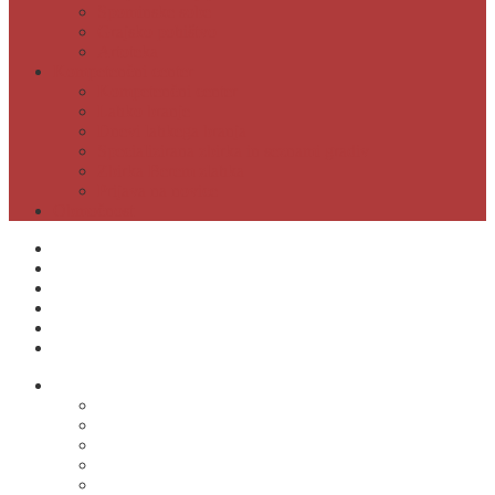
Spominske sobe
Grajsko pohištvo
Artoteka
Kompetenčni center
Kompetenčni center
Lahko branje
Dnevi lahkega branja
Specializirana zbirka in seznami gradiv
Zbirka Berem zlahka
Prijava na novice
Območnost
Postanite naš član
Odpiralni čas
Cenik
Kontakti
E-obveščanje
Moja knjižnica
O knjižnici
Osnovni podatki
Zaposleni
Odpiralni čas
Poslovnik knjižnice
Knjižnica v številkah