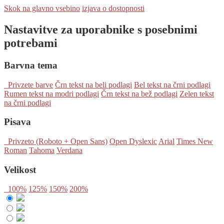
Skok na glavno vsebino
izjava o dostopnosti
Nastavitve za uporabnike s posebnimi
potrebami
Barvna tema
Privzete barve
Črn tekst na beli podlagi
Bel tekst na črni podlagi
Rumen tekst na modri podlagi
Črn tekst na bež podlagi
Zelen tekst
na črni podlagi
Pisava
Privzeto (Roboto + Open Sans)
Open Dyslexic
Arial
Times New
Roman
Tahoma
Verdana
Velikost
100%
125%
150%
200%