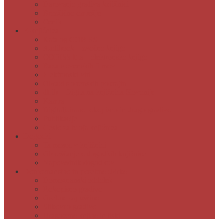
Darovanje gradiva knjižnici
Brezžično omrežje
Cenik
E-knjižnica
Katalog COBISS
Audibook – zvočne knjige
COBISS Ela – elektronske knjige
Baza slovenskih filmov
Elektronski viri
Obrazi slovenskih pokrajin
dLib – Digitalna knjižnica Slovenije
Kamra
Digitalizirano rokopisno in drugo gradivo
Publikacije
Geslo za Moja knjižnica
Dogodki
Ta mesec v knjižnici
Obveščanje o dogodkih knjižnice
Napovednik dogodkov
Domoznanstvo in posebne zbirke
Domoznanski oddelek
Rokopisno gradivo
Osebne zapuščine
Slikovno gradivo
Dragocene knjige in tiski