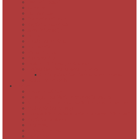
Osnovni podatki
Zaposleni
Odpiralni čas
Poslovnik knjižnice
Knjižnica v številkah
Javne informacije
Projekti
Zgodovina knjižnice
Fotogalerija
Virtualni ogled
Bukvarna Ajta
Društvo bibliotekarjev Koroške
Grajska časopisna kavarna Eleonora
Cenik grajske časopisne kavarne Eleonora
Predlogi in pripombe
Storitve
Postanite naš član
Izposoja, podaljšanje in rezervacija gradiva
Spletno plačilo neporavnanih obveznosti do knjižnice
Medknjižnična izposoja
Izdelava bibliografskih zapisov za osebno bibliografijo
Knjižnica na obisku
Dejavnosti
Zbirka Stripoteka
Darilni boni