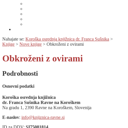
Lahko branje
Dnevi lahkega branja
Specializirana zbirka in seznami gradiv
Zbirka Berem zlahka
Prijava na novice
Območnost
Nahajate se:
Koroška osrednja knjižnica dr. Franca Sušnika
>
Knjige
>
Nove knjige
>
Obkroženi z ovirami
Obkroženi z ovirami
Podrobnosti
Osnovni podatki
Koroška osrednja knjižnica
dr. Franca Sušnika Ravne na Koroškem
Na gradu 1, 2390 Ravne na Koroškem, Slovenija
E-naslov
:
info@knjiznica-ravne.si
ID za DDV:
SI75081814