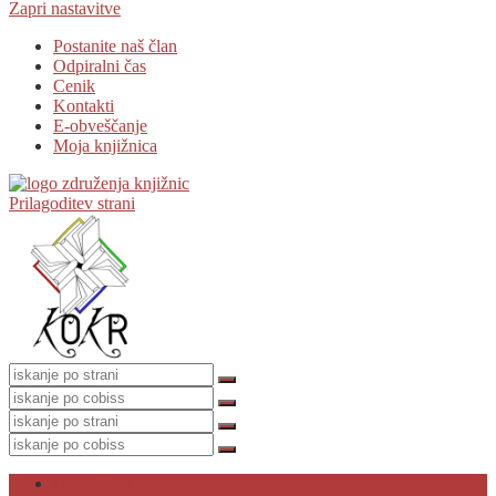
Zapri nastavitve
Postanite naš član
Odpiralni čas
Cenik
Kontakti
E-obveščanje
Moja knjižnica
Prilagoditev strani
O knjižnici