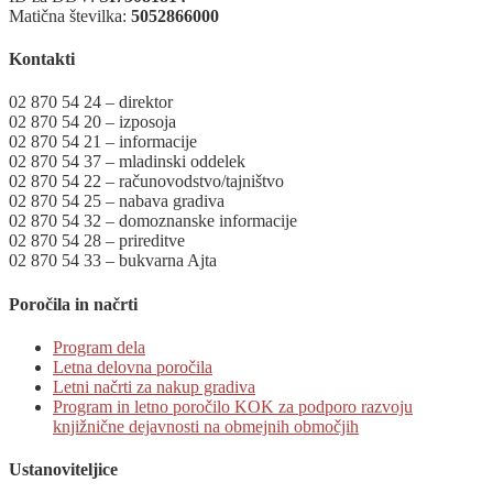
Matična številka:
5052866000
Kontakti
02 870 54 24 – direktor
02 870 54 20 – izposoja
02 870 54 21 – informacije
02 870 54 37 – mladinski oddelek
02 870 54 22 – računovodstvo/tajništvo
02 870 54 25 – nabava gradiva
02 870 54 32 – domoznanske informacije
02 870 54 28 – prireditve
02 870 54 33 – bukvarna Ajta
Poročila in načrti
Program dela
Letna delovna poročila
Letni načrti za nakup gradiva
Program in letno poročilo KOK za podporo razvoju
knjižnične dejavnosti na obmejnih območjih
Ustanoviteljice