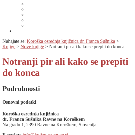
Lahko branje
Dnevi lahkega branja
Specializirana zbirka in seznami gradiv
Zbirka Berem zlahka
Prijava na novice
Območnost
Nahajate se:
Koroška osrednja knjižnica dr. Franca Sušnika
>
Knjige
>
Nove knjige
>
Notranji pir ali kako se prepiti do konca
Notranji pir ali kako se prepiti
do konca
Podrobnosti
Osnovni podatki
Koroška osrednja knjižnica
dr. Franca Sušnika Ravne na Koroškem
Na gradu 1, 2390 Ravne na Koroškem, Slovenija
E-naslov
:
info@knjiznica-ravne.si