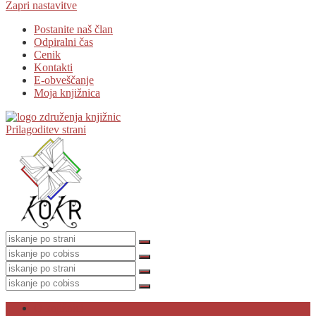
Zapri nastavitve
Postanite naš član
Odpiralni čas
Cenik
Kontakti
E-obveščanje
Moja knjižnica
Prilagoditev strani
O knjižnici