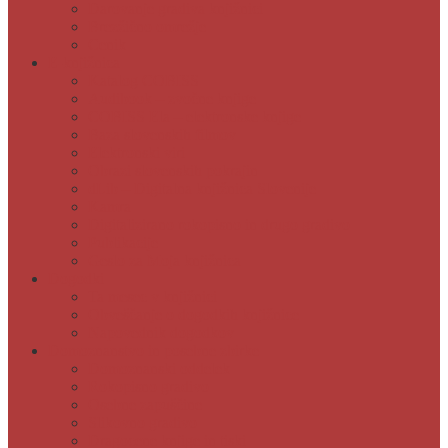
Darovanje gradiva knjižnici
Brezžično omrežje
Cenik
E-knjižnica
Katalog COBISS
Audibook – zvočne knjige
COBISS Ela – elektronske knjige
Baza slovenskih filmov
Elektronski viri
Obrazi slovenskih pokrajin
dLib – Digitalna knjižnica Slovenije
Kamra
Digitalizirano rokopisno in drugo gradivo
Publikacije
Geslo za Moja knjižnica
Dogodki
Ta mesec v knjižnici
Obveščanje o dogodkih knjižnice
Napovednik dogodkov
Domoznanstvo in posebne zbirke
Domoznanski oddelek
Rokopisno gradivo
Osebne zapuščine
Slikovno gradivo
Dragocene knjige in tiski