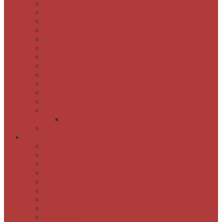
Osnovni podatki
Zaposleni
Odpiralni čas
Poslovnik knjižnice
Knjižnica v številkah
Javne informacije
Projekti
Zgodovina knjižnice
Fotogalerija
Virtualni ogled
Bukvarna Ajta
Društvo bibliotekarjev Koroške
Grajska časopisna kavarna Eleonora
Cenik grajske časopisne kavarne Eleonora
Predlogi in pripombe
Storitve
Postanite naš član
Izposoja, podaljšanje in rezervacija gradiva
Spletno plačilo neporavnanih obveznosti do knjižnice
Medknjižnična izposoja
Izdelava bibliografskih zapisov za osebno bibliografijo
Knjižnica na obisku
Dejavnosti
Zbirka Stripoteka
Darilni boni