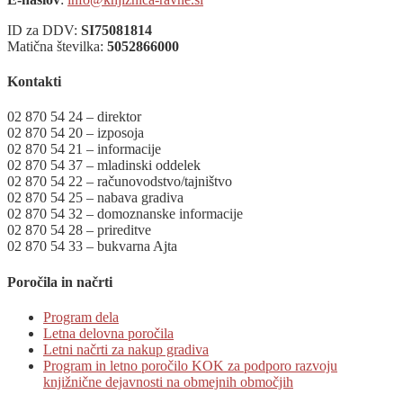
ID za DDV:
SI75081814
Matična številka:
5052866000
Kontakti
02 870 54 24 – direktor
02 870 54 20 – izposoja
02 870 54 21 – informacije
02 870 54 37 – mladinski oddelek
02 870 54 22 – računovodstvo/tajništvo
02 870 54 25 – nabava gradiva
02 870 54 32 – domoznanske informacije
02 870 54 28 – prireditve
02 870 54 33 – bukvarna Ajta
Poročila in načrti
Program dela
Letna delovna poročila
Letni načrti za nakup gradiva
Program in letno poročilo KOK za podporo razvoju
knjižnične dejavnosti na obmejnih območjih