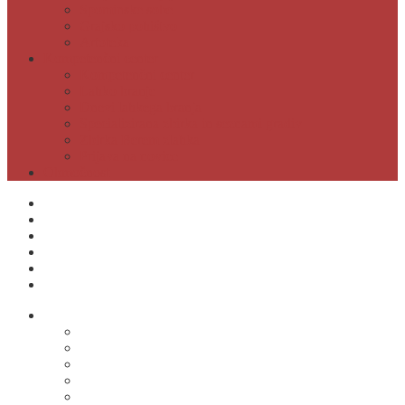
Spominske sobe
Grajsko pohištvo
Artoteka
Kompetenčni center
Kompetenčni center
Lahko branje
Dnevi lahkega branja
Specializirana zbirka in seznami gradiv
Zbirka Berem zlahka
Prijava na novice
Območnost
Postanite naš član
Odpiralni čas
Cenik
Kontakti
E-obveščanje
Moja knjižnica
O knjižnici
Osnovni podatki
Zaposleni
Odpiralni čas
Poslovnik knjižnice
Knjižnica v številkah