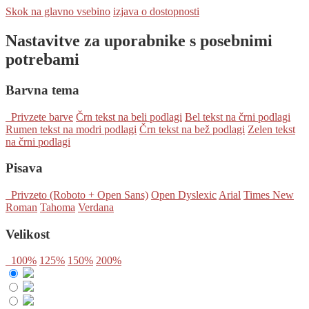
Skok na glavno vsebino
izjava o dostopnosti
Nastavitve za uporabnike s posebnimi
potrebami
Barvna tema
Privzete barve
Črn tekst na beli podlagi
Bel tekst na črni podlagi
Rumen tekst na modri podlagi
Črn tekst na bež podlagi
Zelen tekst
na črni podlagi
Pisava
Privzeto (Roboto + Open Sans)
Open Dyslexic
Arial
Times New
Roman
Tahoma
Verdana
Velikost
100%
125%
150%
200%