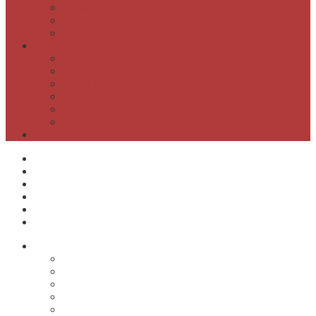
Spominske sobe
Grajsko pohištvo
Artoteka
Kompetenčni center
Kompetenčni center
Lahko branje
Dnevi lahkega branja
Specializirana zbirka in seznami gradiv
Zbirka Berem zlahka
Prijava na novice
Območnost
Postanite naš član
Odpiralni čas
Cenik
Kontakti
E-obveščanje
Moja knjižnica
O knjižnici
Osnovni podatki
Zaposleni
Odpiralni čas
Poslovnik knjižnice
Knjižnica v številkah