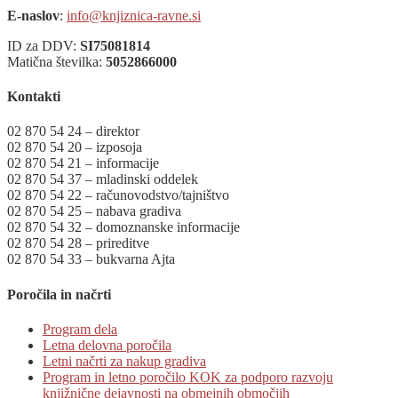
E-naslov
:
info@knjiznica-ravne.si
ID za DDV:
SI75081814
Matična številka:
5052866000
Kontakti
02 870 54 24 – direktor
02 870 54 20 – izposoja
02 870 54 21 – informacije
02 870 54 37 – mladinski oddelek
02 870 54 22 – računovodstvo/tajništvo
02 870 54 25 – nabava gradiva
02 870 54 32 – domoznanske informacije
02 870 54 28 – prireditve
02 870 54 33 – bukvarna Ajta
Poročila in načrti
Program dela
Letna delovna poročila
Letni načrti za nakup gradiva
Program in letno poročilo KOK za podporo razvoju
knjižnične dejavnosti na obmejnih območjih