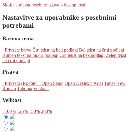
Skok na glavno vsebino
izjava o dostopnosti
Nastavitve za uporabnike s posebnimi
potrebami
Barvna tema
Privzete barve
Črn tekst na beli podlagi
Bel tekst na črni podlagi
Rumen tekst na modri podlagi
Črn tekst na bež podlagi
Zelen tekst
na črni podlagi
Pisava
Privzeto (Roboto + Open Sans)
Open Dyslexic
Arial
Times New
Roman
Tahoma
Verdana
Velikost
100%
125%
150%
200%