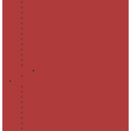
Osnovni podatki
Zaposleni
Odpiralni čas
Poslovnik knjižnice
Knjižnica v številkah
Javne informacije
Projekti
Zgodovina knjižnice
Fotogalerija
Virtualni ogled
Bukvarna Ajta
Društvo bibliotekarjev Koroške
Grajska časopisna kavarna Eleonora
Cenik grajske časopisne kavarne Eleonora
Predlogi in pripombe
Storitve
Postanite naš član
Izposoja, podaljšanje in rezervacija gradiva
Spletno plačilo neporavnanih obveznosti do knjižnice
Medknjižnična izposoja
Izdelava bibliografskih zapisov za osebno bibliografijo
Knjižnica na obisku
Dejavnosti
Zbirka Stripoteka
Darilni boni