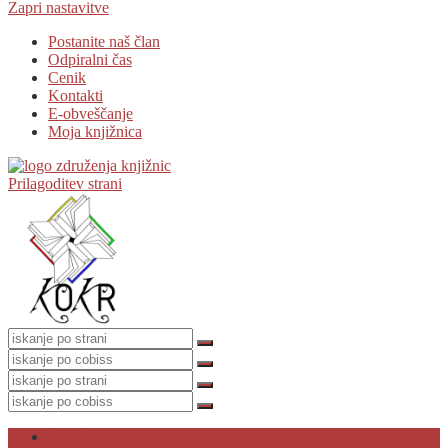
Zapri nastavitve
Postanite naš član
Odpiralni čas
Cenik
Kontakti
E-obveščanje
Moja knjižnica
Prilagoditev strani
O knjižnici