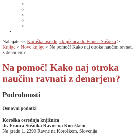
Lahko branje
Dnevi lahkega branja
Specializirana zbirka in seznami gradiv
Zbirka Berem zlahka
Prijava na novice
Območnost
Nahajate se:
Koroška osrednja knjižnica dr. Franca Sušnika
>
Knjige
>
Nove knjige
>
Na pomoč! Kako naj otroka naučim ravnati
z denarjem?
Na pomoč! Kako naj otroka
naučim ravnati z denarjem?
Podrobnosti
Osnovni podatki
Koroška osrednja knjižnica
dr. Franca Sušnika Ravne na Koroškem
Na gradu 1, 2390 Ravne na Koroškem, Slovenija