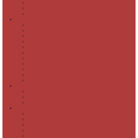
Darovanje gradiva knjižnici
Brezžično omrežje
Cenik
E-knjižnica
Katalog COBISS
Audibook – zvočne knjige
COBISS Ela – elektronske knjige
Baza slovenskih filmov
Elektronski viri
Obrazi slovenskih pokrajin
dLib – Digitalna knjižnica Slovenije
Kamra
Digitalizirano rokopisno in drugo gradivo
Publikacije
Geslo za Moja knjižnica
Dogodki
Ta mesec v knjižnici
Obveščanje o dogodkih knjižnice
Napovednik dogodkov
Domoznanstvo in posebne zbirke
Domoznanski oddelek
Rokopisno gradivo
Osebne zapuščine
Slikovno gradivo
Dragocene knjige in tiski