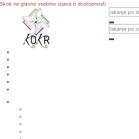
Skok na glavno vsebino
izjava o dostopnosti
Postanite naš član
Odpiralni čas
Cenik
Kontakti
E-obveščanje
Moja knjižnica
O knjižnici
Osnovni podatki
Zaposleni
Odpiralni čas
Poslovnik knjižnice
Knjižnica v številkah