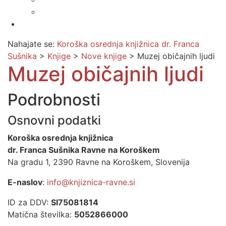
Prijava na novice
Območnost
Nahajate se:
Koroška osrednja knjižnica dr. Franca
Sušnika
>
Knjige
>
Nove knjige
>
Muzej običajnih ljudi
Muzej običajnih ljudi
Podrobnosti
Osnovni podatki
Koroška osrednja knjižnica
dr. Franca Sušnika Ravne na Koroškem
Na gradu 1, 2390 Ravne na Koroškem, Slovenija
E-naslov
:
info@knjiznica-ravne.si
ID za DDV:
SI75081814
Matična številka:
5052866000