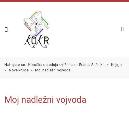
Skok
izjava
na
o
glavno
dostopnosti
vsebino
Nahajate se:
Koroška osrednja knjižnica dr. Franca Sušnika
>
Knjige
>
Nove knjige
>
Moj nadležni vojvoda
Moj nadležni vojvoda