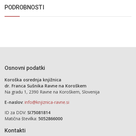
PODROBNOSTI
Osnovni podatki
Koroška osrednja knjižnica
dr. Franca Sušnika Ravne na Koroškem
Na gradu 1, 2390 Ravne na Koroškem, Slovenija
E-naslov
:
info@knjiznica-ravne.si
ID za DDV:
SI75081814
Matična številka:
5052866000
Kontakti