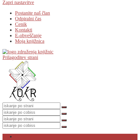
Zapri nastavitve
Postanite naš član
Odpiralni čas
Cenik
Kontakti
E-obveščanje
Moja knjižnica
Prilagoditev strani
O knjižnici