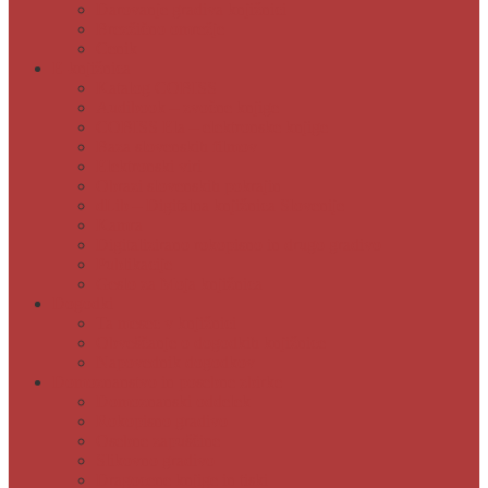
Darovanje gradiva knjižnici
Brezžično omrežje
Cenik
E-knjižnica
Katalog COBISS
Audibook – zvočne knjige
COBISS Ela – elektronske knjige
Baza slovenskih filmov
Elektronski viri
Obrazi slovenskih pokrajin
dLib – Digitalna knjižnica Slovenije
Kamra
Digitalizirano rokopisno in drugo gradivo
Publikacije
Geslo za Moja knjižnica
Dogodki
Ta mesec v knjižnici
Obveščanje o dogodkih knjižnice
Napovednik dogodkov
Domoznanstvo in posebne zbirke
Domoznanski oddelek
Rokopisno gradivo
Osebne zapuščine
Slikovno gradivo
Dragocene knjige in tiski