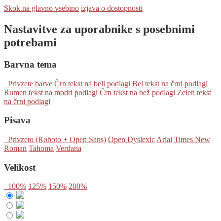
Skok na glavno vsebino
izjava o dostopnosti
Nastavitve za uporabnike s posebnimi
potrebami
Barvna tema
Privzete barve
Črn tekst na beli podlagi
Bel tekst na črni podlagi
Rumen tekst na modri podlagi
Črn tekst na bež podlagi
Zelen tekst
na črni podlagi
Pisava
Privzeto (Roboto + Open Sans)
Open Dyslexic
Arial
Times New
Roman
Tahoma
Verdana
Velikost
100%
125%
150%
200%