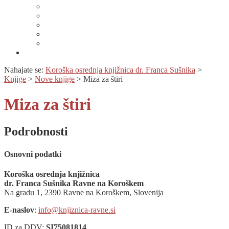
Lahko branje
Dnevi lahkega branja
Specializirana zbirka in seznami gradiv
Zbirka Berem zlahka
Prijava na novice
Območnost
Nahajate se:
Koroška osrednja knjižnica dr. Franca Sušnika
>
Knjige
>
Nove knjige
>
Miza za štiri
Miza za štiri
Podrobnosti
Osnovni podatki
Koroška osrednja knjižnica
dr. Franca Sušnika Ravne na Koroškem
Na gradu 1, 2390 Ravne na Koroškem, Slovenija
E-naslov
:
info@knjiznica-ravne.si
ID za DDV:
SI75081814