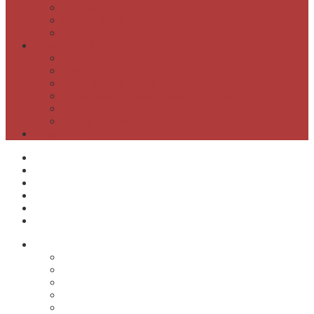
Spominske sobe
Grajsko pohištvo
Artoteka
Kompetenčni center
Kompetenčni center
Lahko branje
Dnevi lahkega branja
Specializirana zbirka in seznami gradiv
Zbirka Berem zlahka
Prijava na novice
Območnost
Postanite naš član
Odpiralni čas
Cenik
Kontakti
E-obveščanje
Moja knjižnica
O knjižnici
Osnovni podatki
Zaposleni
Odpiralni čas
Poslovnik knjižnice
Knjižnica v številkah