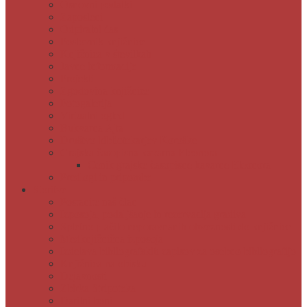
Osnovni podatki
Zaposleni
Odpiralni čas
Poslovnik knjižnice
Knjižnica v številkah
Javne informacije
Projekti
Zgodovina knjižnice
Fotogalerija
Virtualni ogled
Bukvarna Ajta
Društvo bibliotekarjev Koroške
Grajska časopisna kavarna Eleonora
Cenik grajske časopisne kavarne Eleonora
Predlogi in pripombe
Storitve
Postanite naš član
Izposoja, podaljšanje in rezervacija gradiva
Spletno plačilo neporavnanih obveznosti do knjižnice
Medknjižnična izposoja
Izdelava bibliografskih zapisov za osebno bibliografijo
Knjižnica na obisku
Dejavnosti
Zbirka Stripoteka
Darilni boni