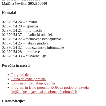
Matična številka:
5052866000
Kontakti
02 870 54 24 – direktor
02 870 54 20 – izposoja
02 870 54 21 – informacije
02 870 54 37 – mladinski oddelek
02 870 54 22 – računovodstvo/tajništvo
02 870 54 25 – nabava gradiva
02 870 54 32 – domoznanske informacije
02 870 54 28 – prireditve
02 870 54 33 – bukvarna Ajta
Poročila in načrti
Program dela
Letna delovna poročila
Letni načrti za nakup gradiva
Program in letno poročilo KOK za podporo razvoju
knjižnične dejavnosti na obmejnih območjih
Ustanoviteljice