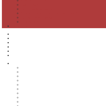
Kompetenčni center
Lahko branje
Dnevi lahkega branja
Specializirana zbirka in seznami gradiv
Zbirka Berem zlahka
Prijava na novice
Območnost
Postanite naš član
Odpiralni čas
Cenik
Kontakti
E-obveščanje
Moja knjižnica
O knjižnici
Osnovni podatki
Zaposleni
Odpiralni čas
Poslovnik knjižnice
Knjižnica v številkah
Javne informacije
Projekti
Zgodovina knjižnice
Fotogalerija
Virtualni ogled