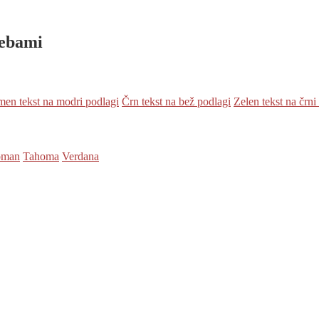
rebami
en tekst na modri podlagi
Črn tekst na bež podlagi
Zelen tekst na črni
oman
Tahoma
Verdana