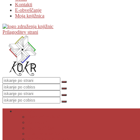
Kontakti
E-obveščanje
Moja knjižnica
Prilagoditev strani
O knjižnici
Osnovni podatki
Zaposleni
Odpiralni čas
Poslovnik knjižnice
Knjižnica v številkah