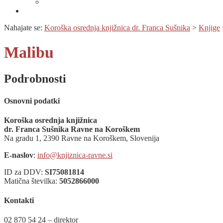
Prijava na novice
Območnost
Nahajate se:
Koroška osrednja knjižnica dr. Franca Sušnika
>
Knjige
Malibu
Podrobnosti
Osnovni podatki
Koroška osrednja knjižnica
dr. Franca Sušnika Ravne na Koroškem
Na gradu 1, 2390 Ravne na Koroškem, Slovenija
E-naslov
:
info@knjiznica-ravne.si
ID za DDV:
SI75081814
Matična številka:
5052866000
Kontakti
02 870 54 24 – direktor