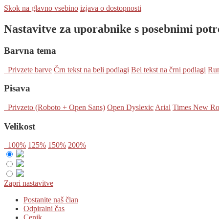
Skok na glavno vsebino
izjava o dostopnosti
Nastavitve za uporabnike s posebnimi pot
Barvna tema
Privzete barve
Črn tekst na beli podlagi
Bel tekst na črni podlagi
Rum
Pisava
Privzeto (Roboto + Open Sans)
Open Dyslexic
Arial
Times New R
Velikost
100%
125%
150%
200%
Zapri nastavitve
Postanite naš član
Odpiralni čas
Cenik