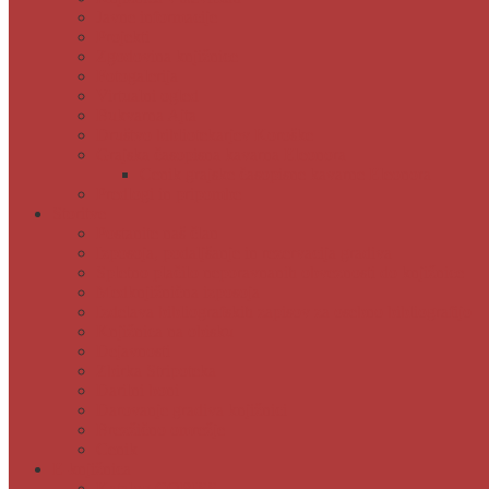
Javne informacije
Projekti
Zgodovina knjižnice
Fotogalerija
Virtualni ogled
Bukvarna Ajta
Društvo bibliotekarjev Koroške
Grajska časopisna kavarna Eleonora
Cenik grajske časopisne kavarne Eleonora
Predlogi in pripombe
Storitve
Postanite naš član
Izposoja, podaljšanje in rezervacija gradiva
Spletno plačilo neporavnanih obveznosti do knjižnice
Medknjižnična izposoja
Izdelava bibliografskih zapisov za osebno bibliografijo
Knjižnica na obisku
Dejavnosti
Zbirka Stripoteka
Darilni boni
Darovanje gradiva knjižnici
Brezžično omrežje
Cenik
E-knjižnica
Katalog COBISS