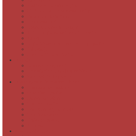
Audibook – zvočne knjige
COBISS Ela – elektronske knjige
Baza slovenskih filmov
Elektronski viri
Obrazi slovenskih pokrajin
dLib – Digitalna knjižnica Slovenije
Kamra
Digitalizirano rokopisno in drugo gradivo
Publikacije
Geslo za Moja knjižnica
Dogodki
Ta mesec v knjižnici
Obveščanje o dogodkih knjižnice
Napovednik dogodkov
Domoznanstvo in posebne zbirke
Domoznanski oddelek
Rokopisno gradivo
Osebne zapuščine
Slikovno gradivo
Dragocene knjige in tiski
Spominske sobe
Grajsko pohištvo
Artoteka
Kompetenčni center