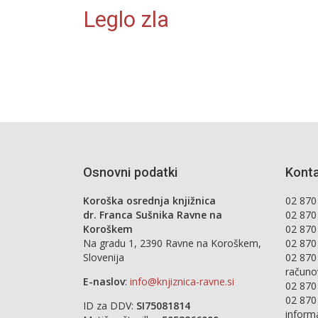
Leglo zla
Osnovni podatki
Konta
Koroška osrednja knjižnica
02 870 
dr. Franca Sušnika Ravne na
02 870
Koroškem
02 870
Na gradu 1, 2390 Ravne na Koroškem,
02 870
Slovenija
02 870
računo
E-naslov
:
info@knjiznica-ravne.si
02 870
02 870
ID za DDV:
SI75081814
inform