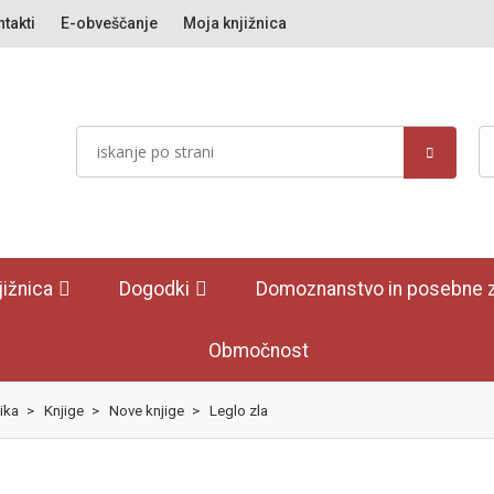
takti
E-obveščanje
Moja knjižnica
jižnica
Dogodki
Domoznanstvo in posebne z
Območnost
ika
>
Knjige
>
Nove knjige
>
Leglo zla