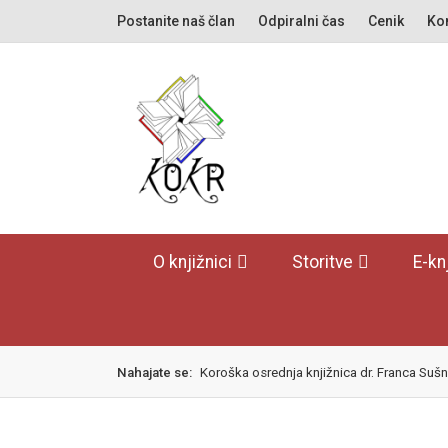
Skok
izjava
Postanite naš član
Odpiralni čas
Cenik
Kon
na
o
glavno
dostopnosti
vsebino
O knjižnici
Storitve
E-kn
Nahajate se:
Koroška osrednja knjižnica dr. Franca Sušn