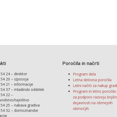
kti
Poročila in načrti
54 24 – direktor
Program dela
 54 20 – izposoja
Letna delovna poročila
 54 21 – informacije
Letni načrti za nakup grad
 54 37 – mladinski oddelek
Program in letno poročil
 54 22 –
za podporo razvoju knjižn
vodstvo/tajništvo
dejavnosti na obmejnih
 54 25 – nabava gradiva
območjih
 54 32 – domoznanske
acije