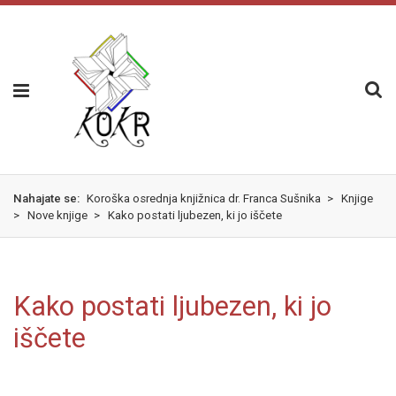
Skok
izjava
na
o
glavno
dostopnosti
vsebino
Nahajate se:
Koroška osrednja knjižnica dr. Franca Sušnika
>
Knjige
>
Nove knjige
>
Kako postati ljubezen, ki jo iščete
Kako postati ljubezen, ki jo
iščete