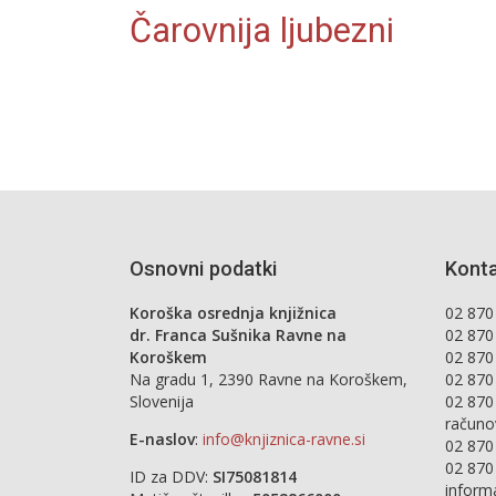
Čarovnija ljubezni
Osnovni podatki
Konta
Koroška osrednja knjižnica
02 870 
dr. Franca Sušnika Ravne na
02 870
Koroškem
02 870
Na gradu 1, 2390 Ravne na Koroškem,
02 870
Slovenija
02 870
računo
E-naslov
:
info@knjiznica-ravne.si
02 870
02 870
ID za DDV:
SI75081814
inform