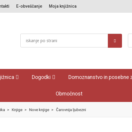
takti
E-obveščanje
Moja knjižnica
jižnica
Dogodki
Domoznanstvo in posebne z
Območnost
ika
>
Knjige
>
Nove knjige
>
Čarovnija ljubezni