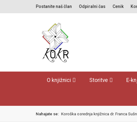
Skok
izjava
Postanite naš član
Odpiralni čas
Cenik
Kon
na
o
glavno
dostopnosti
vsebino
O knjižnici
Storitve
E-kn
Nahajate se:
Koroška osrednja knjižnica dr. Franca Sušn