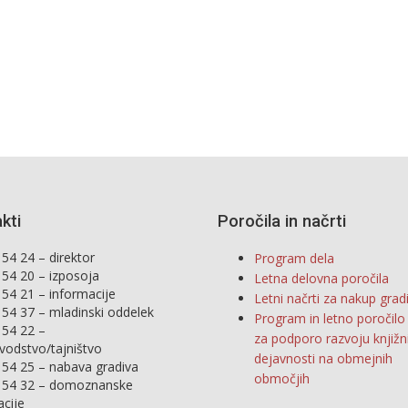
kti
Poročila in načrti
54 24 – direktor
Program dela
 54 20 – izposoja
Letna delovna poročila
 54 21 – informacije
Letni načrti za nakup grad
 54 37 – mladinski oddelek
Program in letno poročil
 54 22 –
za podporo razvoju knjižn
vodstvo/tajništvo
dejavnosti na obmejnih
 54 25 – nabava gradiva
območjih
 54 32 – domoznanske
acije