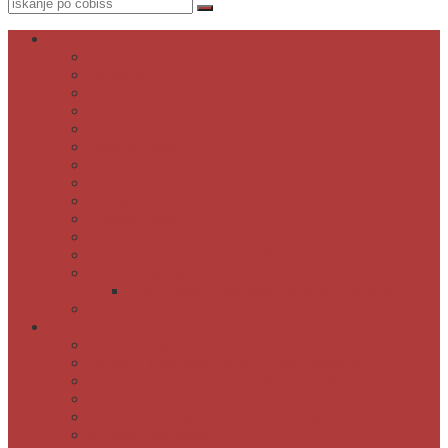
O knjižnici
Osnovni podatki
Zaposleni
Odpiralni čas
Poslovnik knjižnice
Knjižnica v številkah
Javne informacije
Projekti
Zgodovina knjižnice
Fotogalerija
Virtualni ogled
Bukvarna Ajta
Društvo bibliotekarjev Koroške
Grajska časopisna kavarna Eleonora
Cenik grajske časopisne kavarne Eleonora
Predlogi in pripombe
Storitve
Postanite naš član
Izposoja, podaljšanje in rezervacija gradiva
Spletno plačilo neporavnanih obveznosti do knjižnice
Medknjižnična izposoja
Izdelava bibliografskih zapisov za osebno bibliografijo
Knjižnica na obisku