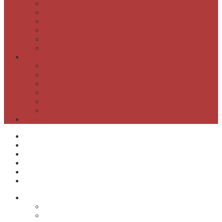
Osebne zapuščine
Slikovno gradivo
Dragocene knjige in tiski
Spominske sobe
Grajsko pohištvo
Artoteka
Kompetenčni center
Kompetenčni center
Lahko branje
Dnevi lahkega branja
Specializirana zbirka in seznami gradiv
Zbirka Berem zlahka
Prijava na novice
Območnost
Postanite naš član
Odpiralni čas
Cenik
Kontakti
E-obveščanje
Moja knjižnica
O knjižnici
Osnovni podatki
Zaposleni