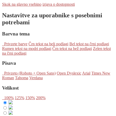
Skok na glavno vsebino
izjava o dostopnosti
Nastavitve za uporabnike s posebnimi
potrebami
Barvna tema
Privzete barve
Črn tekst na beli podlagi
Bel tekst na črni podlagi
Rumen tekst na modri podlagi
Črn tekst na bež podlagi
Zelen tekst
na črni podlagi
Pisava
Privzeto (Roboto + Open Sans)
Open Dyslexic
Arial
Times New
Roman
Tahoma
Verdana
Velikost
100%
125%
150%
200%