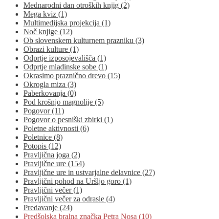
Mednarodni dan otroških knjig (2)
Mega kviz (1)
Multimedijska projekcija (1)
Noč knjige (12)
Ob slovenskem kulturnem prazniku (3)
Obrazi kulture (1)
Odprtje izposojevališča (1)
Odprtje mladinske sobe (1)
Okrasimo praznično drevo (15)
Okrogla miza (3)
Paberkovanja (0)
Pod krošnjo magnolije (5)
Pogovor (11)
Pogovor o pesniški zbirki (1)
Poletne aktivnosti (6)
Poletnice (8)
Potopis (12)
Pravljična joga (2)
Pravljične ure (154)
Pravljične ure in ustvarjalne delavnice (27)
Pravljični pohod na Uršljo goro (1)
Pravljični večer (1)
Pravljični večer za odrasle (4)
Predavanje (24)
Predšolska bralna značka Petra Nosa (10)