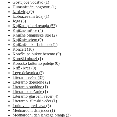
Gostujoče vodstvo (1)
Humanistični pogovori (1)
Iz okvirja (0)
Izobraževalni tečaj (1)
Joga (3)
Knjižna paberkovanja (53)
Knjižne mišice (4)
Knjižne olimpijske igre (2)
Knjižnic sejem (0)
Knjižničarski flash mob (1)
Koncert (10)
Korošci pa bukve beremo (9)
Koroški obrazi (1)
Koroško kulturno poletje (0)
Križ - kraž (0)
Lego delavnica (2)
Literarni večer (37)
Literarno dopoldne (2)
Literarno opoldne (1)
Literarno srečanje (1)
Literarno-glasbeni večer (4)
Literarno−filmski večer (1)
Lutkovna predstava (5)
Mednarodni dan jazza (1)
Mednarodni dan lahkega branja (2)