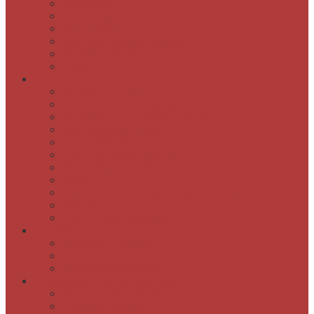
Dejavnosti
Zbirka Stripoteka
Darilni boni
Darovanje gradiva knjižnici
Brezžično omrežje
Cenik
E-knjižnica
Katalog COBISS
Audibook – zvočne knjige
COBISS Ela – elektronske knjige
Baza slovenskih filmov
Elektronski viri
Obrazi slovenskih pokrajin
dLib – Digitalna knjižnica Slovenije
Kamra
Digitalizirano rokopisno in drugo gradivo
Publikacije
Geslo za Moja knjižnica
Dogodki
Ta mesec v knjižnici
Obveščanje o dogodkih knjižnice
Napovednik dogodkov
Domoznanstvo in posebne zbirke
Domoznanski oddelek
Rokopisno gradivo