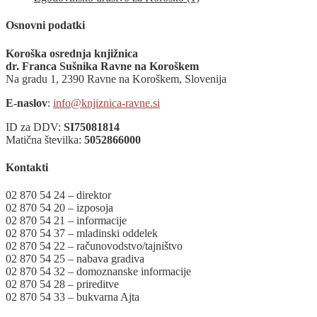
Osnovni podatki
Koroška osrednja knjižnica
dr. Franca Sušnika Ravne na Koroškem
Na gradu 1, 2390 Ravne na Koroškem, Slovenija
E-naslov
:
info@knjiznica-ravne.si
ID za DDV:
SI75081814
Matična številka:
5052866000
Kontakti
02 870 54 24 – direktor
02 870 54 20 – izposoja
02 870 54 21 – informacije
02 870 54 37 – mladinski oddelek
02 870 54 22 – računovodstvo/tajništvo
02 870 54 25 – nabava gradiva
02 870 54 32 – domoznanske informacije
02 870 54 28 – prireditve
02 870 54 33 – bukvarna Ajta