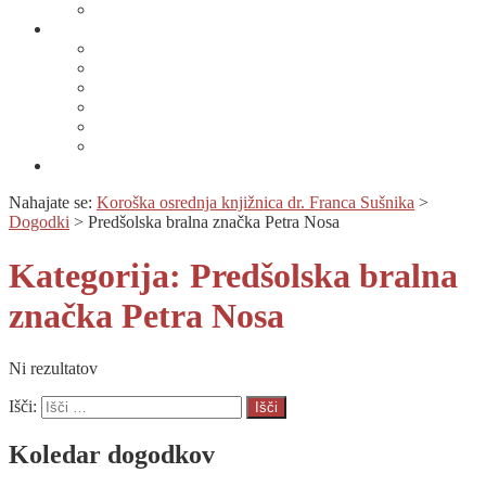
Artoteka
Kompetenčni center
Kompetenčni center
Lahko branje
Dnevi lahkega branja
Specializirana zbirka in seznami gradiv
Zbirka Berem zlahka
Prijava na novice
Območnost
Nahajate se:
Koroška osrednja knjižnica dr. Franca Sušnika
>
Dogodki
>
Predšolska bralna značka Petra Nosa
Kategorija:
Predšolska bralna
značka Petra Nosa
Ni rezultatov
Išči:
Koledar dogodkov