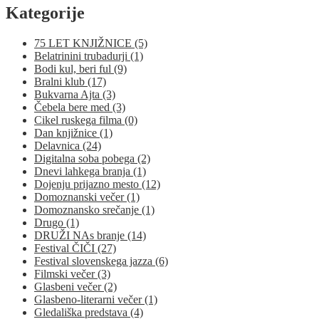
Kategorije
75 LET KNJIŽNICE (5)
Belatrinini trubadurji (1)
Bodi kul, beri ful (9)
Bralni klub (17)
Bukvarna Ajta (3)
Čebela bere med (3)
Cikel ruskega filma (0)
Dan knjižnice (1)
Delavnica (24)
Digitalna soba pobega (2)
Dnevi lahkega branja (1)
Dojenju prijazno mesto (12)
Domoznanski večer (1)
Domoznansko srečanje (1)
Drugo (1)
DRUŽI NAs branje (14)
Festival ČIČI (27)
Festival slovenskega jazza (6)
Filmski večer (3)
Glasbeni večer (2)
Glasbeno-literarni večer (1)
Gledališka predstava (4)