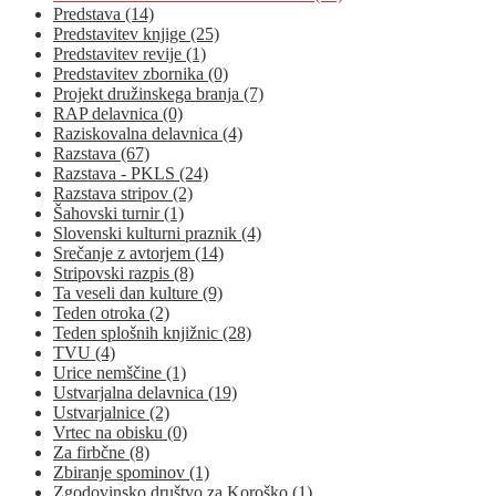
Predstava (14)
Predstavitev knjige (25)
Predstavitev revije (1)
Predstavitev zbornika (0)
Projekt družinskega branja (7)
RAP delavnica (0)
Raziskovalna delavnica (4)
Razstava (67)
Razstava - PKLS (24)
Razstava stripov (2)
Šahovski turnir (1)
Slovenski kulturni praznik (4)
Srečanje z avtorjem (14)
Stripovski razpis (8)
Ta veseli dan kulture (9)
Teden otroka (2)
Teden splošnih knjižnic (28)
TVU (4)
Urice nemščine (1)
Ustvarjalna delavnica (19)
Ustvarjalnice (2)
Vrtec na obisku (0)
Za firbčne (8)
Zbiranje spominov (1)
Zgodovinsko društvo za Koroško (1)