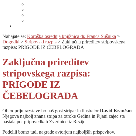
Dnevi lahkega branja
Specializirana zbirka in seznami gradiv
Zbirka Berem zlahka
Prijava na novice
Območnost
Nahajate se:
Koroška osrednja knjižnica dr. Franca Sušnika
>
Dogodki
>
Stripovski razpis
>
Zaključna prireditev stripovskega
razpisa: PRIGODE IZ ČEBELOGRADA
Zaključna prireditev
stripovskega razpisa:
PRIGODE IZ
ČEBELOGRADA
Ob odprtju razstave bo naš gost stripar in ilustrator
David Krančan
.
Njegova najbolj znana stripa za otroke Grdina in Pijani zajec sta
nastala po pripovedkah Zverinice iz Rezije.
Podelili bomo tudi nagrade avtorjem najboljših prispevkov.