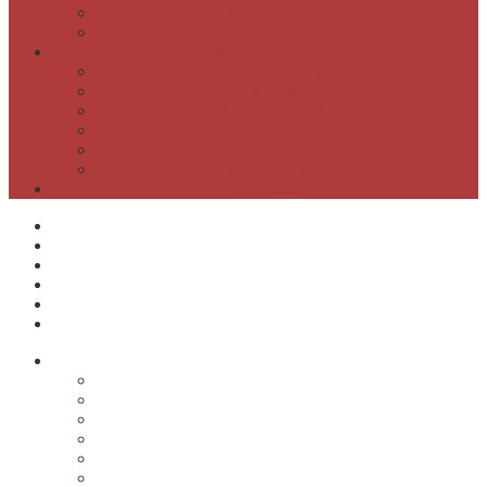
Grajsko pohištvo
Artoteka
Kompetenčni center
Kompetenčni center
Lahko branje
Dnevi lahkega branja
Specializirana zbirka in seznami gradiv
Zbirka Berem zlahka
Prijava na novice
Območnost
Postanite naš član
Odpiralni čas
Cenik
Kontakti
E-obveščanje
Moja knjižnica
O knjižnici
Osnovni podatki
Zaposleni
Odpiralni čas
Poslovnik knjižnice
Knjižnica v številkah
Javne informacije