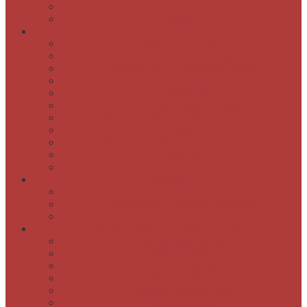
Brezžično omrežje
Cenik
E-knjižnica
Katalog COBISS
Audibook – zvočne knjige
COBISS Ela – elektronske knjige
Baza slovenskih filmov
Elektronski viri
Obrazi slovenskih pokrajin
dLib – Digitalna knjižnica Slovenije
Kamra
Digitalizirano rokopisno in drugo gradivo
Publikacije
Geslo za Moja knjižnica
Dogodki
Ta mesec v knjižnici
Obveščanje o dogodkih knjižnice
Napovednik dogodkov
Domoznanstvo in posebne zbirke
Domoznanski oddelek
Rokopisno gradivo
Osebne zapuščine
Slikovno gradivo
Dragocene knjige in tiski
Spominske sobe