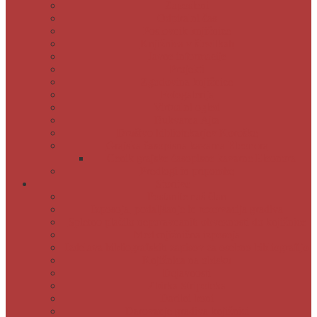
Zaposleni
Odpiralni čas
Poslovnik knjižnice
Knjižnica v številkah
Javne informacije
Projekti
Zgodovina knjižnice
Fotogalerija
Virtualni ogled
Bukvarna Ajta
Društvo bibliotekarjev Koroške
Grajska časopisna kavarna Eleonora
Cenik grajske časopisne kavarne Eleonora
Predlogi in pripombe
Storitve
Postanite naš član
Izposoja, podaljšanje in rezervacija gradiva
Spletno plačilo neporavnanih obveznosti do knjižnice
Medknjižnična izposoja
Izdelava bibliografskih zapisov za osebno bibliografijo
Knjižnica na obisku
Dejavnosti
Zbirka Stripoteka
Darilni boni
Darovanje gradiva knjižnici