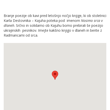
Branje poezije ob kavi pred letošnjo nočjo knjige, ki ob stoletnici
Karla Destovnika – Kajuha poteka pod imenom
Nosimo srca v
dlaneh
. Srčno in solidarno ob Kajuhu bomo prebirali še poezijo
ukrajinskih pesnikov. Imejte kakšno knjigo v dlaneh in berite z
Radmancami od srca.