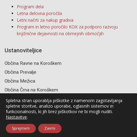
Program dela
Letna delovna poročila
Letni načrti za nakup gradiva
Program in letno poročilo KOK za podporo razvoju
knjižnične dejavnosti na obmejnih območjih
Ustanoviteljice
Občina Ravne na Koroškem
Občina Prevalje
Občina Mežica
Občina Črna na Koroškem
Spletna stran uporablja piškotke z namenom zagotavljanja
spletne storitve, analizo uporabe, oglasnih sistemov in
funkcionalnosti, ki jih brez piškotkov ne bi mogli nuditi.
Nastavitve
.
© 2006 - 2026, Koroška osrednja knjižnica dr. Franca Sušnika
Ravne na Koroškem | Izdelava: TrueCAD d.o.o. |
izjava o
Sprejmem
Zavrni
dostopnosti
|
Outlook
|
All Hours