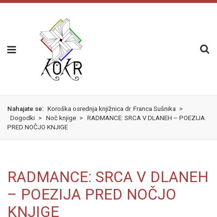
Skok
izjava
na
o
glavno
dostopnosti
vsebino
Nahajate se:
Koroška osrednja knjižnica dr. Franca Sušnika
>
Dogodki
>
Noč knjige
>
RADMANCE: SRCA V DLANEH – POEZIJA
PRED NOČJO KNJIGE
RADMANCE: SRCA V DLANEH
– POEZIJA PRED NOČJO
KNJIGE