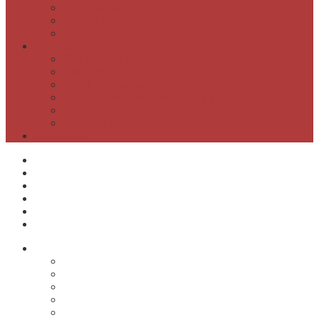
Spominske sobe
Grajsko pohištvo
Artoteka
Kompetenčni center
Kompetenčni center
Lahko branje
Dnevi lahkega branja
Specializirana zbirka in seznami gradiv
Zbirka Berem zlahka
Prijava na novice
Območnost
Postanite naš član
Odpiralni čas
Cenik
Kontakti
E-obveščanje
Moja knjižnica
O knjižnici
Osnovni podatki
Zaposleni
Odpiralni čas
Poslovnik knjižnice
Knjižnica v številkah