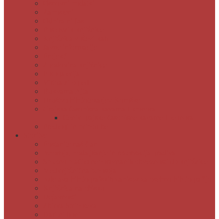
Osnovni podatki
Zaposleni
Odpiralni čas
Poslovnik knjižnice
Knjižnica v številkah
Javne informacije
Projekti
Zgodovina knjižnice
Fotogalerija
Virtualni ogled
Bukvarna Ajta
Društvo bibliotekarjev Koroške
Grajska časopisna kavarna Eleonora
Cenik grajske časopisne kavarne Eleonora
Predlogi in pripombe
Storitve
Postanite naš član
Izposoja, podaljšanje in rezervacija gradiva
Spletno plačilo neporavnanih obveznosti do knjižnice
Medknjižnična izposoja
Izdelava bibliografskih zapisov za osebno bibliografijo
Knjižnica na obisku
Dejavnosti
Zbirka Stripoteka
Darilni boni