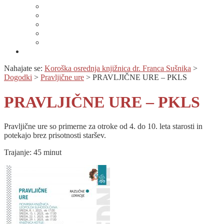
Lahko branje
Dnevi lahkega branja
Specializirana zbirka in seznami gradiv
Zbirka Berem zlahka
Prijava na novice
Območnost
Nahajate se:
Koroška osrednja knjižnica dr. Franca Sušnika
>
Dogodki
>
Pravljične ure
>
PRAVLJIČNE URE – PKLS
PRAVLJIČNE URE – PKLS
Pravljične ure so primerne za otroke od 4. do 10. leta starosti in
potekajo brez prisotnosti staršev.
Trajanje: 45 minut