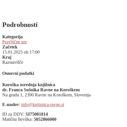
Podrobnosti
Kategorija
Pravljične ure
Začetek
15.01.2025 ob 17:00
Kraj
Razstavišče
Osnovni podatki
Koroška osrednja knjižnica
dr. Franca Sušnika Ravne na Koroškem
Na gradu 1, 2390 Ravne na Koroškem, Slovenija
E-naslov
:
info@knjiznica-ravne.si
ID za DDV:
SI75081814
Matična številka:
5052866000