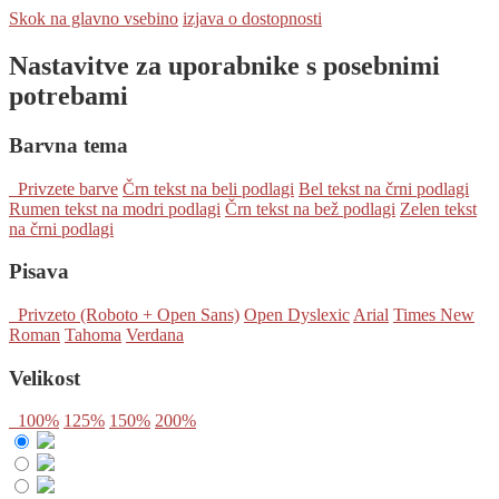
Skok na glavno vsebino
izjava o dostopnosti
Nastavitve za uporabnike s posebnimi
potrebami
Barvna tema
Privzete barve
Črn tekst na beli podlagi
Bel tekst na črni podlagi
Rumen tekst na modri podlagi
Črn tekst na bež podlagi
Zelen tekst
na črni podlagi
Pisava
Privzeto (Roboto + Open Sans)
Open Dyslexic
Arial
Times New
Roman
Tahoma
Verdana
Velikost
100%
125%
150%
200%