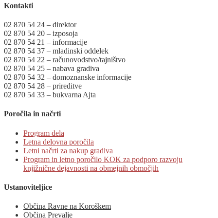
Kontakti
02 870 54 24 – direktor
02 870 54 20 – izposoja
02 870 54 21 – informacije
02 870 54 37 – mladinski oddelek
02 870 54 22 – računovodstvo/tajništvo
02 870 54 25 – nabava gradiva
02 870 54 32 – domoznanske informacije
02 870 54 28 – prireditve
02 870 54 33 – bukvarna Ajta
Poročila in načrti
Program dela
Letna delovna poročila
Letni načrti za nakup gradiva
Program in letno poročilo KOK za podporo razvoju
knjižnične dejavnosti na obmejnih območjih
Ustanoviteljice
Občina Ravne na Koroškem
Občina Prevalje