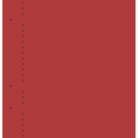
Darovanje gradiva knjižnici
Brezžično omrežje
Cenik
E-knjižnica
Katalog COBISS
Audibook – zvočne knjige
COBISS Ela – elektronske knjige
Baza slovenskih filmov
Elektronski viri
Obrazi slovenskih pokrajin
dLib – Digitalna knjižnica Slovenije
Kamra
Digitalizirano rokopisno in drugo gradivo
Publikacije
Geslo za Moja knjižnica
Dogodki
Ta mesec v knjižnici
Obveščanje o dogodkih knjižnice
Napovednik dogodkov
Domoznanstvo in posebne zbirke
Domoznanski oddelek
Rokopisno gradivo
Osebne zapuščine
Slikovno gradivo
Dragocene knjige in tiski