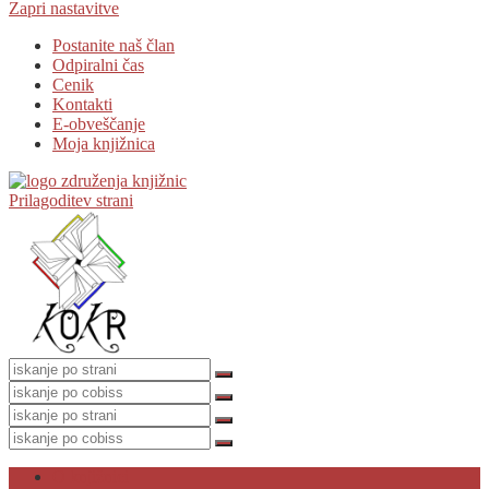
Zapri nastavitve
Postanite naš član
Odpiralni čas
Cenik
Kontakti
E-obveščanje
Moja knjižnica
Prilagoditev strani
O knjižnici