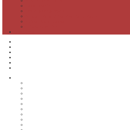
Kompetenčni center
Lahko branje
Dnevi lahkega branja
Specializirana zbirka in seznami gradiv
Zbirka Berem zlahka
Prijava na novice
Območnost
Postanite naš član
Odpiralni čas
Cenik
Kontakti
E-obveščanje
Moja knjižnica
O knjižnici
Osnovni podatki
Zaposleni
Odpiralni čas
Poslovnik knjižnice
Knjižnica v številkah
Javne informacije
Projekti
Zgodovina knjižnice
Fotogalerija
Virtualni ogled