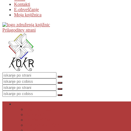
Kontakti
E-obveščanje
Moja knjižnica
Prilagoditev strani
O knjižnici
Osnovni podatki
Zaposleni
Odpiralni čas
Poslovnik knjižnice
Knjižnica v številkah