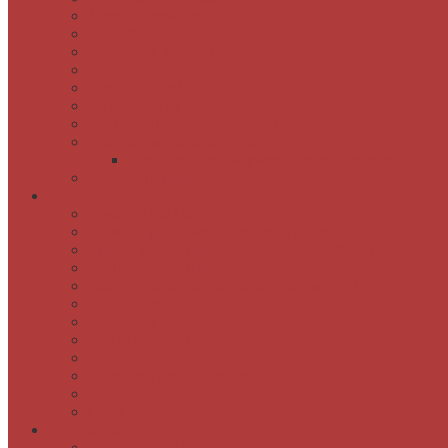
Javne informacije
Projekti
Zgodovina knjižnice
Fotogalerija
Virtualni ogled
Bukvarna Ajta
Društvo bibliotekarjev Koroške
Grajska časopisna kavarna Eleonora
Cenik grajske časopisne kavarne Eleonora
Predlogi in pripombe
Storitve
Postanite naš član
Izposoja, podaljšanje in rezervacija gradiva
Spletno plačilo neporavnanih obveznosti do knjižnice
Medknjižnična izposoja
Izdelava bibliografskih zapisov za osebno bibliografijo
Knjižnica na obisku
Dejavnosti
Zbirka Stripoteka
Darilni boni
Darovanje gradiva knjižnici
Brezžično omrežje
Cenik
E-knjižnica
Katalog COBISS