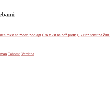
rebami
en tekst na modri podlagi
Črn tekst na bež podlagi
Zelen tekst na črni
oman
Tahoma
Verdana