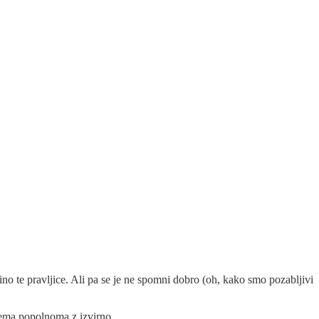
ebino te pravljice. Ali pa se je ne spomni dobro (oh, kako smo pozabljivi
ujema popolnoma z izvirno.