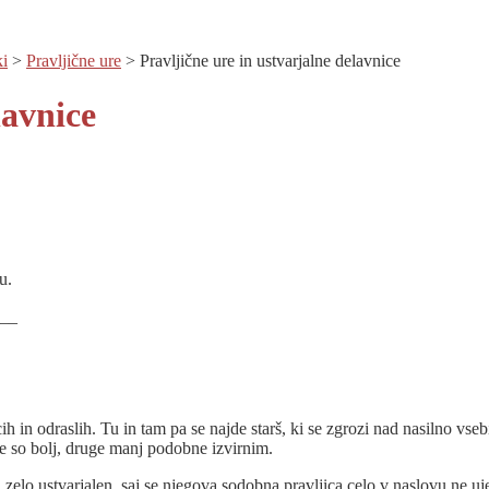
i
>
Pravljične ure
>
Pravljične ure in ustvarjalne delavnice
lavnice
u.
__
cih in odraslih. Tu in tam pa se najde starš, ki se zgrozi nad nasilno vs
ene so bolj, druge manj podobne izvirnim.
 zelo ustvarjalen, saj se njegova sodobna pravljica celo v naslovu ne 