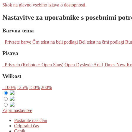
Skok na glavno vsebino
izjava o dostopnosti
Nastavitve za uporabnike s posebnimi pot
Barvna tema
Privzete barve
Črn tekst na beli podlagi
Bel tekst na črni podlagi
Rum
Pisava
Privzeto (Roboto + Open Sans)
Open Dyslexic
Arial
Times New R
Velikost
100%
125%
150%
200%
Zapri nastavitve
Postanite naš član
Odpiralni čas
Cenik