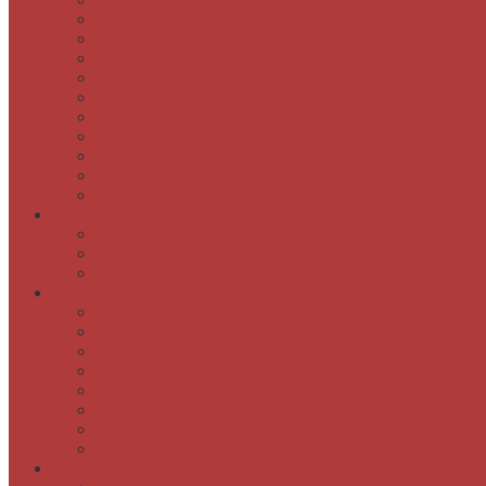
Audibook – zvočne knjige
COBISS Ela – elektronske knjige
Baza slovenskih filmov
Elektronski viri
Obrazi slovenskih pokrajin
dLib – Digitalna knjižnica Slovenije
Kamra
Digitalizirano rokopisno in drugo gradivo
Publikacije
Geslo za Moja knjižnica
Dogodki
Ta mesec v knjižnici
Obveščanje o dogodkih knjižnice
Napovednik dogodkov
Domoznanstvo in posebne zbirke
Domoznanski oddelek
Rokopisno gradivo
Osebne zapuščine
Slikovno gradivo
Dragocene knjige in tiski
Spominske sobe
Grajsko pohištvo
Artoteka
Kompetenčni center