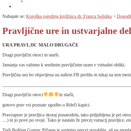
Prijava na novice
Območnost
Nahajate se:
Koroška osrednja knjižnica dr. Franca Sušnika
>
Dogodk
Pravljične ure in ustvarjalne de
URA PRAVLJIC MALO DRUGAČE
Dragi pravljični otroci in starši.
Januarja vas vabimo k sredinim pravljičnim uram v virtualni obliki.
Pravljična ura bo objavljena na našem FB profilu in tukaj na tem mest
_______________________________________________________
Dragi pravljični otroci
‍in starši,
gotovo prav vsi poznate zgodbo o Rdeči kapici.
Pravzaprav je pravljica skoraj ponarodela, tako priljubljena je pri otro
…) in jo pove po svoje. Tako je nastalo že precej variacij pravljice, 
Tudi Boštjan Gorenc Pižama je verjetno precej pozabljiv, ali pa morda