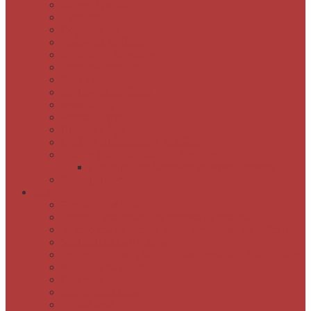
Osnovni podatki
Zaposleni
Odpiralni čas
Poslovnik knjižnice
Knjižnica v številkah
Javne informacije
Projekti
Zgodovina knjižnice
Fotogalerija
Virtualni ogled
Bukvarna Ajta
Društvo bibliotekarjev Koroške
Grajska časopisna kavarna Eleonora
Cenik grajske časopisne kavarne Eleonora
Predlogi in pripombe
Storitve
Postanite naš član
Izposoja, podaljšanje in rezervacija gradiva
Spletno plačilo neporavnanih obveznosti do knjižnice
Medknjižnična izposoja
Izdelava bibliografskih zapisov za osebno bibliografijo
Knjižnica na obisku
Dejavnosti
Zbirka Stripoteka
Darilni boni