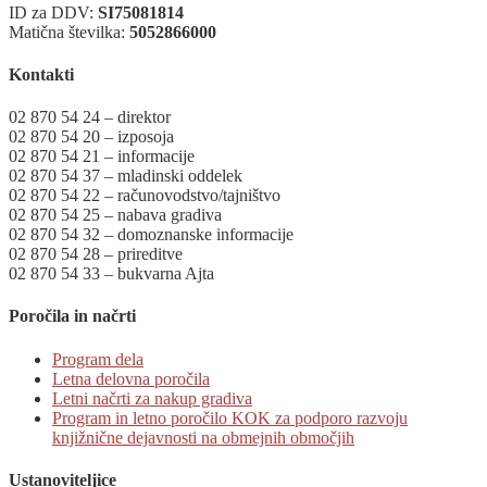
ID za DDV:
SI75081814
Matična številka:
5052866000
Kontakti
02 870 54 24 – direktor
02 870 54 20 – izposoja
02 870 54 21 – informacije
02 870 54 37 – mladinski oddelek
02 870 54 22 – računovodstvo/tajništvo
02 870 54 25 – nabava gradiva
02 870 54 32 – domoznanske informacije
02 870 54 28 – prireditve
02 870 54 33 – bukvarna Ajta
Poročila in načrti
Program dela
Letna delovna poročila
Letni načrti za nakup gradiva
Program in letno poročilo KOK za podporo razvoju
knjižnične dejavnosti na obmejnih območjih
Ustanoviteljice