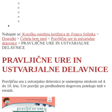
Lahko branje
Dnevi lahkega branja
Specializirana zbirka in seznami gradiv
Zbirka Berem zlahka
Prijava na novice
Območnost
Nahajate se:
Koroška osrednja knjižnica dr. Franca Sušnika
>
Dogodki
>
Čebela bere med
>
Pravljične ure in ustvarjalne
delavnice
>
PRAVLJIČNE URE IN USTVARJALNE
DELAVNICE
PRAVLJIČNE URE IN
USTVARJALNE DELAVNICE
Pravljična ura z ustvarjalno delavnico je namenjena otrokom od 4.
do 10. leta. Ure pravljic po predhodnem dogovoru potekajo tudi v
enotah.