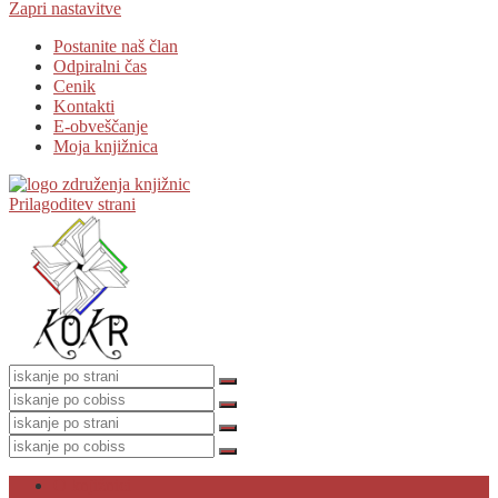
Zapri nastavitve
Postanite naš član
Odpiralni čas
Cenik
Kontakti
E-obveščanje
Moja knjižnica
Prilagoditev strani
O knjižnici