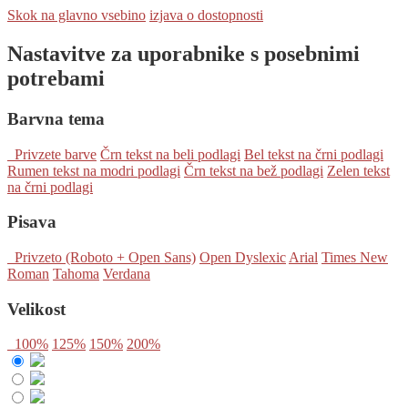
Skok na glavno vsebino
izjava o dostopnosti
Nastavitve za uporabnike s posebnimi
potrebami
Barvna tema
Privzete barve
Črn tekst na beli podlagi
Bel tekst na črni podlagi
Rumen tekst na modri podlagi
Črn tekst na bež podlagi
Zelen tekst
na črni podlagi
Pisava
Privzeto (Roboto + Open Sans)
Open Dyslexic
Arial
Times New
Roman
Tahoma
Verdana
Velikost
100%
125%
150%
200%