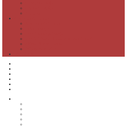
Spominske sobe
Grajsko pohištvo
Artoteka
Kompetenčni center
Kompetenčni center
Lahko branje
Dnevi lahkega branja
Specializirana zbirka in seznami gradiv
Zbirka Berem zlahka
Prijava na novice
Območnost
Postanite naš član
Odpiralni čas
Cenik
Kontakti
E-obveščanje
Moja knjižnica
O knjižnici
Osnovni podatki
Zaposleni
Odpiralni čas
Poslovnik knjižnice
Knjižnica v številkah