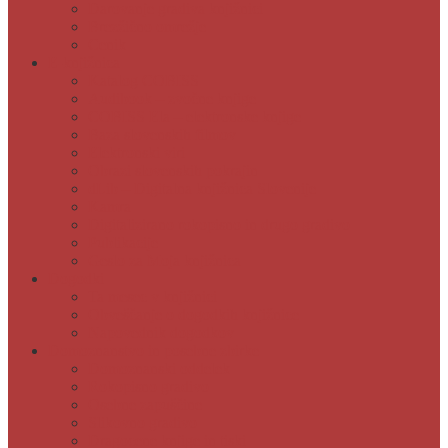
Darovanje gradiva knjižnici
Brezžično omrežje
Cenik
E-knjižnica
Katalog COBISS
Audibook – zvočne knjige
COBISS Ela – elektronske knjige
Baza slovenskih filmov
Elektronski viri
Obrazi slovenskih pokrajin
dLib – Digitalna knjižnica Slovenije
Kamra
Digitalizirano rokopisno in drugo gradivo
Publikacije
Geslo za Moja knjižnica
Dogodki
Ta mesec v knjižnici
Obveščanje o dogodkih knjižnice
Napovednik dogodkov
Domoznanstvo in posebne zbirke
Domoznanski oddelek
Rokopisno gradivo
Osebne zapuščine
Slikovno gradivo
Dragocene knjige in tiski