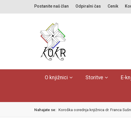
Skok
izjava
Postanite naš član
Odpiralni čas
Cenik
Kon
na
o
glavno
dostopnosti
vsebino
O knjižnici
Storitve
E-kn
Nahajate se:
Koroška osrednja knjižnica dr. Franca Sušn