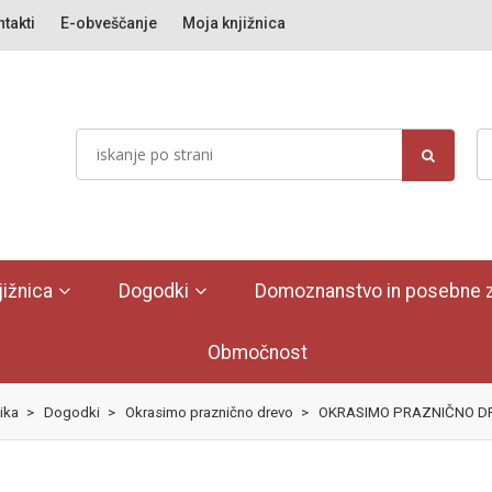
takti
E-obveščanje
Moja knjižnica
jižnica
Dogodki
Domoznanstvo in posebne z
Območnost
ika
>
Dogodki
>
Okrasimo praznično drevo
>
OKRASIMO PRAZNIČNO DREVO