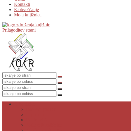
Kontakti
E-obveščanje
Moja knjižnica
Prilagoditev strani
O knjižnici
Osnovni podatki
Zaposleni
Odpiralni čas
Poslovnik knjižnice
Knjižnica v številkah