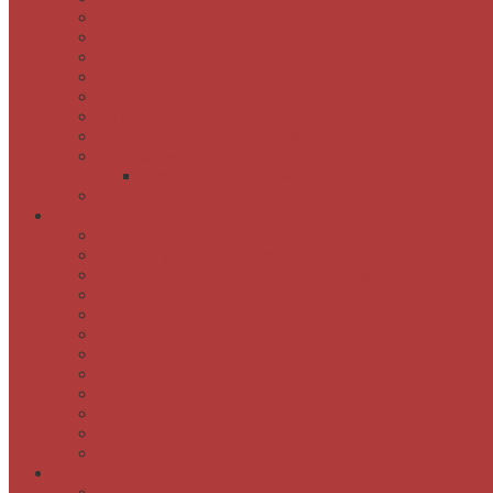
Javne informacije
Projekti
Zgodovina knjižnice
Fotogalerija
Virtualni ogled
Bukvarna Ajta
Društvo bibliotekarjev Koroške
Grajska časopisna kavarna Eleonora
Cenik grajske časopisne kavarne Eleonora
Predlogi in pripombe
Storitve
Postanite naš član
Izposoja, podaljšanje in rezervacija gradiva
Spletno plačilo neporavnanih obveznosti do knjižnice
Medknjižnična izposoja
Izdelava bibliografskih zapisov za osebno bibliografijo
Knjižnica na obisku
Dejavnosti
Zbirka Stripoteka
Darilni boni
Darovanje gradiva knjižnici
Brezžično omrežje
Cenik
E-knjižnica
Katalog COBISS