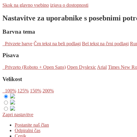
Skok na glavno vsebino
izjava o dostopnosti
Nastavitve za uporabnike s posebnimi pot
Barvna tema
Privzete barve
Črn tekst na beli podlagi
Bel tekst na črni podlagi
Rum
Pisava
Privzeto (Roboto + Open Sans)
Open Dyslexic
Arial
Times New R
Velikost
100%
125%
150%
200%
Zapri nastavitve
Postanite naš član
Odpiralni čas
Cenik