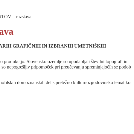
V – razstava
ava
ARIH GRAFIČNIH IN IZBRANIH UMETNIŠKIH
ko produkcijo. Slovensko ozemlje so upodabljali številni topografi in
ite so nepogrešljiv pripomoček pri preučevanju spreminjajočih se podob
 bibliofilskih domoznanskih del s pretežno kulturnozgodovinsko tematiko.