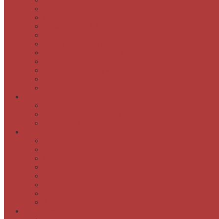
Audibook – zvočne knjige
COBISS Ela – elektronske knjige
Baza slovenskih filmov
Elektronski viri
Obrazi slovenskih pokrajin
dLib – Digitalna knjižnica Slovenije
Kamra
Digitalizirano rokopisno in drugo gradivo
Publikacije
Geslo za Moja knjižnica
Dogodki
Ta mesec v knjižnici
Obveščanje o dogodkih knjižnice
Napovednik dogodkov
Domoznanstvo in posebne zbirke
Domoznanski oddelek
Rokopisno gradivo
Osebne zapuščine
Slikovno gradivo
Dragocene knjige in tiski
Spominske sobe
Grajsko pohištvo
Artoteka
Kompetenčni center