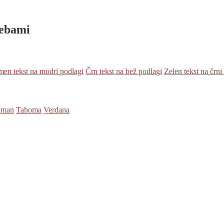
rebami
en tekst na modri podlagi
Črn tekst na bež podlagi
Zelen tekst na črni
oman
Tahoma
Verdana