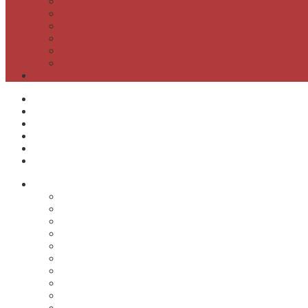
Kompetenčni center
Lahko branje
Dnevi lahkega branja
Specializirana zbirka in seznami gradiv
Zbirka Berem zlahka
Prijava na novice
Območnost
Postanite naš član
Odpiralni čas
Cenik
Kontakti
E-obveščanje
Moja knjižnica
O knjižnici
Osnovni podatki
Zaposleni
Odpiralni čas
Poslovnik knjižnice
Knjižnica v številkah
Javne informacije
Projekti
Zgodovina knjižnice
Fotogalerija
Virtualni ogled