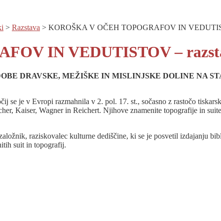
i
>
Razstava
>
KOROŠKA V OČEH TOPOGRAFOV IN VEDUTISTO
OV IN VEDUTISTOV – razst
BE DRAVSKE, MEŽIŠKE IN MISLINJSKE DOLINE NA ST
 se je v Evropi razmahnila v 2. pol. 17. st., sočasno z rastočo tiskars
ischer, Kaiser, Wagner in Reichert. Njihove znamenite topografije in su
 in založnik, raziskovalec kulturne dediščine, ki se je posvetil izdajanju
ih suit in topografij.