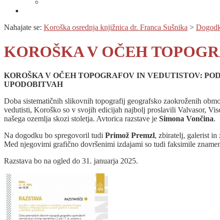
Prijava na novice
Območnost
Nahajate se:
Koroška osrednja knjižnica dr. Franca Sušnika
>
Dogodk
KOROŠKA V OČEH TOPOGRAF
KOROŠKA V OČEH TOPOGRAFOV IN VEDUTISTOV: PODO
UPODOBITVAH
Doba sistematičnih slikovnih topografij geografsko zaokroženih območij
vedutisti, Koroško so v svojih edicijah najbolj proslavili Valvasor, V
našega ozemlja skozi stoletja. Avtorica razstave je
Simona Vončina
.
Na dogodku bo spregovoril tudi
Primož Premzl
, zbiratelj, galerist
Med njegovimi grafično dovršenimi izdajami so tudi faksimile znamenit
Razstava bo na ogled do 31. januarja 2025.