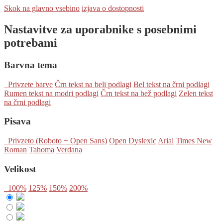
Skok na glavno vsebino
izjava o dostopnosti
Nastavitve za uporabnike s posebnimi
potrebami
Barvna tema
Privzete barve
Črn tekst na beli podlagi
Bel tekst na črni podlagi
Rumen tekst na modri podlagi
Črn tekst na bež podlagi
Zelen tekst
na črni podlagi
Pisava
Privzeto (Roboto + Open Sans)
Open Dyslexic
Arial
Times New
Roman
Tahoma
Verdana
Velikost
100%
125%
150%
200%