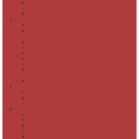
Darovanje gradiva knjižnici
Brezžično omrežje
Cenik
E-knjižnica
Katalog COBISS
Audibook – zvočne knjige
COBISS Ela – elektronske knjige
Baza slovenskih filmov
Elektronski viri
Obrazi slovenskih pokrajin
dLib – Digitalna knjižnica Slovenije
Kamra
Digitalizirano rokopisno in drugo gradivo
Publikacije
Geslo za Moja knjižnica
Dogodki
Ta mesec v knjižnici
Obveščanje o dogodkih knjižnice
Napovednik dogodkov
Domoznanstvo in posebne zbirke
Domoznanski oddelek
Rokopisno gradivo
Osebne zapuščine
Slikovno gradivo
Dragocene knjige in tiski