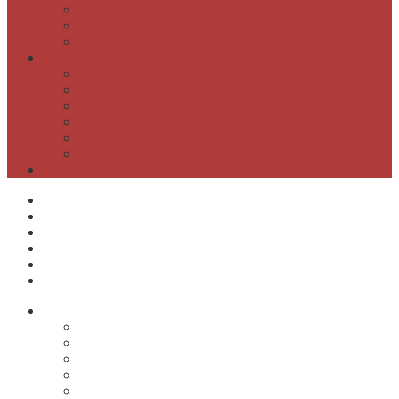
Spominske sobe
Grajsko pohištvo
Artoteka
Kompetenčni center
Kompetenčni center
Lahko branje
Dnevi lahkega branja
Specializirana zbirka in seznami gradiv
Zbirka Berem zlahka
Prijava na novice
Območnost
Postanite naš član
Odpiralni čas
Cenik
Kontakti
E-obveščanje
Moja knjižnica
O knjižnici
Osnovni podatki
Zaposleni
Odpiralni čas
Poslovnik knjižnice
Knjižnica v številkah