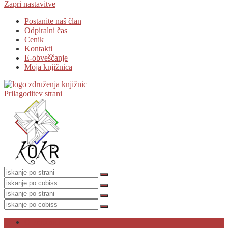
Zapri nastavitve
Postanite naš član
Odpiralni čas
Cenik
Kontakti
E-obveščanje
Moja knjižnica
Prilagoditev strani
O knjižnici