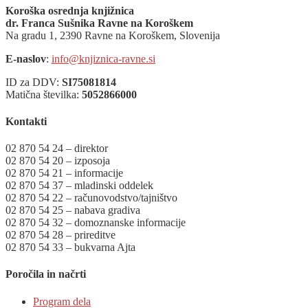
Koroška osrednja knjižnica
dr. Franca Sušnika Ravne na Koroškem
Na gradu 1, 2390 Ravne na Koroškem, Slovenija
E-naslov
:
info@knjiznica-ravne.si
ID za DDV:
SI75081814
Matična številka:
5052866000
Kontakti
02 870 54 24 – direktor
02 870 54 20 – izposoja
02 870 54 21 – informacije
02 870 54 37 – mladinski oddelek
02 870 54 22 – računovodstvo/tajništvo
02 870 54 25 – nabava gradiva
02 870 54 32 – domoznanske informacije
02 870 54 28 – prireditve
02 870 54 33 – bukvarna Ajta
Poročila in načrti
Program dela