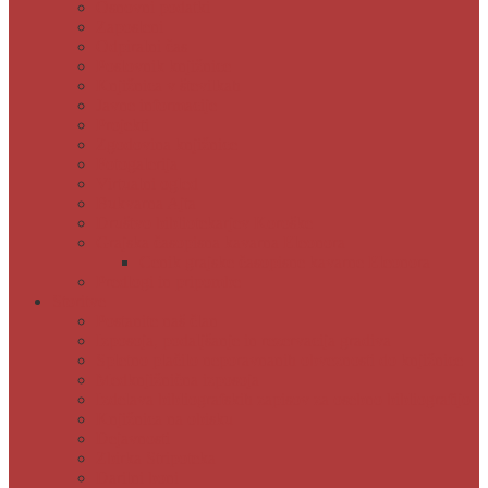
Osnovni podatki
Zaposleni
Odpiralni čas
Poslovnik knjižnice
Knjižnica v številkah
Javne informacije
Projekti
Zgodovina knjižnice
Fotogalerija
Virtualni ogled
Bukvarna Ajta
Društvo bibliotekarjev Koroške
Grajska časopisna kavarna Eleonora
Cenik grajske časopisne kavarne Eleonora
Predlogi in pripombe
Storitve
Postanite naš član
Izposoja, podaljšanje in rezervacija gradiva
Spletno plačilo neporavnanih obveznosti do knjižnice
Medknjižnična izposoja
Izdelava bibliografskih zapisov za osebno bibliografijo
Knjižnica na obisku
Dejavnosti
Zbirka Stripoteka
Darilni boni