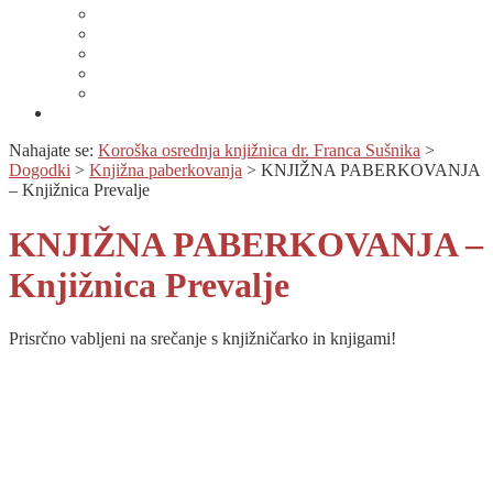
Lahko branje
Dnevi lahkega branja
Specializirana zbirka in seznami gradiv
Zbirka Berem zlahka
Prijava na novice
Območnost
Nahajate se:
Koroška osrednja knjižnica dr. Franca Sušnika
>
Dogodki
>
Knjižna paberkovanja
>
KNJIŽNA PABERKOVANJA
– Knjižnica Prevalje
KNJIŽNA PABERKOVANJA –
Knjižnica Prevalje
Prisrčno vabljeni na srečanje s knjižničarko in knjigami!