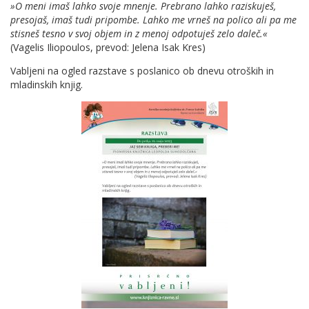
»O meni imaš lahko svoje mnenje. Prebrano lahko raziskuješ,
presojaš, imaš tudi pripombe. Lahko me vrneš na polico ali pa me
stisneš tesno v svoj objem in z menoj odpotuješ zelo daleč.«
(Vagelis Iliopoulos, prevod: Jelena Isak Kres)
Vabljeni na ogled razstave s poslanico ob dnevu otroških in
mladinskih knjig.