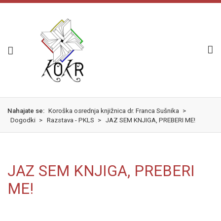
Skok
izjava
na
o
glavno
dostopnosti
vsebino
Nahajate se:
Koroška osrednja knjižnica dr. Franca Sušnika
>
Dogodki
>
Razstava - PKLS
>
JAZ SEM KNJIGA, PREBERI ME!
JAZ SEM KNJIGA, PREBERI
ME!