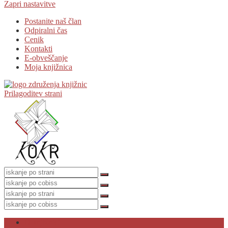
Zapri nastavitve
Postanite naš član
Odpiralni čas
Cenik
Kontakti
E-obveščanje
Moja knjižnica
Prilagoditev strani
O knjižnici