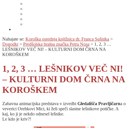
Lahko branje
Dnevi lahkega branja
Specializirana zbirka in seznami gradiv
Zbirka Berem zlahka
Prijava na novice
Območnost
Nahajate se:
Koroška osrednja knjižnica dr. Franca Sušnika
>
Dogodki
>
Predšolska bralna značka Petra Nosa
>
1, 2, 3 …
LEŠNIKOV VEČ NI! – KULTURNI DOM ČRNA NA
KOROŠKEM
1, 2, 3 … LEŠNIKOV VEČ NI!
– KULTURNI DOM ČRNA NA
KOROŠKEM
Zabavna animacijska predstava v izvedbi
Gledališča Pravljičarn
a o
veverici Orehkovi Mici, ki želi speči slastne lešnikove potičke. A
kaj, ko ji je nekdo odnesel lešnike.
Le kdo je kriv?!