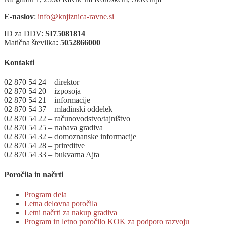
E-naslov
:
info@knjiznica-ravne.si
ID za DDV:
SI75081814
Matična številka:
5052866000
Kontakti
02 870 54 24 – direktor
02 870 54 20 – izposoja
02 870 54 21 – informacije
02 870 54 37 – mladinski oddelek
02 870 54 22 – računovodstvo/tajništvo
02 870 54 25 – nabava gradiva
02 870 54 32 – domoznanske informacije
02 870 54 28 – prireditve
02 870 54 33 – bukvarna Ajta
Poročila in načrti
Program dela
Letna delovna poročila
Letni načrti za nakup gradiva
Program in letno poročilo KOK za podporo razvoju