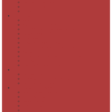
Darovanje gradiva knjižnici
Brezžično omrežje
Cenik
E-knjižnica
Katalog COBISS
Audibook – zvočne knjige
COBISS Ela – elektronske knjige
Baza slovenskih filmov
Elektronski viri
Obrazi slovenskih pokrajin
dLib – Digitalna knjižnica Slovenije
Kamra
Digitalizirano rokopisno in drugo gradivo
Publikacije
Geslo za Moja knjižnica
Dogodki
Ta mesec v knjižnici
Obveščanje o dogodkih knjižnice
Napovednik dogodkov
Domoznanstvo in posebne zbirke
Domoznanski oddelek
Rokopisno gradivo
Osebne zapuščine
Slikovno gradivo
Dragocene knjige in tiski