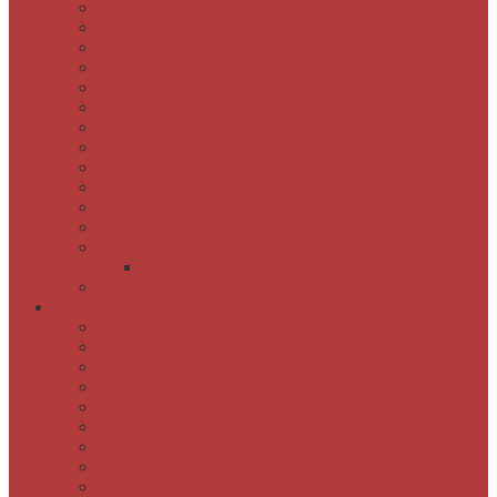
Osnovni podatki
Zaposleni
Odpiralni čas
Poslovnik knjižnice
Knjižnica v številkah
Javne informacije
Projekti
Zgodovina knjižnice
Fotogalerija
Virtualni ogled
Bukvarna Ajta
Društvo bibliotekarjev Koroške
Grajska časopisna kavarna Eleonora
Cenik grajske časopisne kavarne Eleonora
Predlogi in pripombe
Storitve
Postanite naš član
Izposoja, podaljšanje in rezervacija gradiva
Spletno plačilo neporavnanih obveznosti do knjižnice
Medknjižnična izposoja
Izdelava bibliografskih zapisov za osebno bibliografijo
Knjižnica na obisku
Dejavnosti
Zbirka Stripoteka
Darilni boni