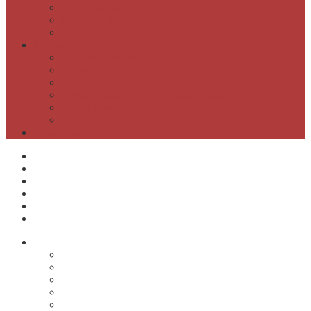
Spominske sobe
Grajsko pohištvo
Artoteka
Kompetenčni center
Kompetenčni center
Lahko branje
Dnevi lahkega branja
Specializirana zbirka in seznami gradiv
Zbirka Berem zlahka
Prijava na novice
Območnost
Postanite naš član
Odpiralni čas
Cenik
Kontakti
E-obveščanje
Moja knjižnica
O knjižnici
Osnovni podatki
Zaposleni
Odpiralni čas
Poslovnik knjižnice
Knjižnica v številkah