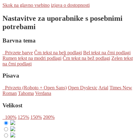
Skok na glavno vsebino
izjava o dostopnosti
Nastavitve za uporabnike s posebnimi
potrebami
Barvna tema
Privzete barve
Črn tekst na beli podlagi
Bel tekst na črni podlagi
Rumen tekst na modri podlagi
Črn tekst na bež podlagi
Zelen tekst
na črni podlagi
Pisava
Privzeto (Roboto + Open Sans)
Open Dyslexic
Arial
Times New
Roman
Tahoma
Verdana
Velikost
100%
125%
150%
200%